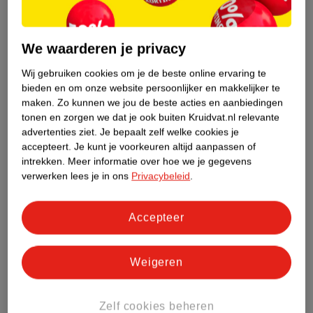
Etiketinformatie
We waarderen je privacy
Nature Impact Score
Wij gebruiken cookies om je de beste online ervaring te
bieden en om onze website persoonlijker en makkelijker te
Dit product heeft (nog) geen Nature
maken.
Zo kunnen we jou de beste acties en aanbiedingen
Impact Score.
tonen en zorgen we dat je ook buiten Kruidvat.nl relevante
Meer informatie
advertenties ziet.
Je bepaalt zelf welke cookies je
accepteert.
Je kunt je voorkeuren altijd aanpassen of
intrekken.
Meer informatie over hoe we je gegevens
verwerken lees je in ons
Privacybeleid
.
Bestel & Bezorginformatie
Accepteer
Bekijk ook
Weigeren
Meer
Sensodyne
Alle Whitening tandpasta
Hoe controleren wij de reviews?
Zelf cookies beheren