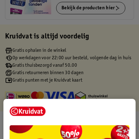
Bekijk de producten hier
Kruidvat is altijd voordelig
Gratis ophalen in de winkel
Op werkdagen voor 22:00 uur besteld, volgende dag in huis
Gratis thuisbezorgd vanaf 50.00
Gratis retourneren binnen 30 dagen
Gratis punten met je Kruidvat kaart
Over dit product
Productinformatie