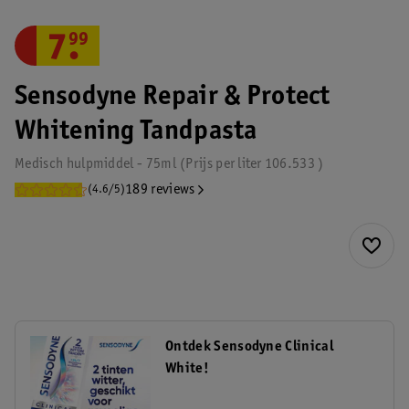
7
.
99
Sensodyne Repair & Protect
Whitening Tandpasta
Medisch hulpmiddel - 75ml
Prijs per
liter
106.533
189 reviews
(4.6/5)
Ontdek Sensodyne Clinical
White!