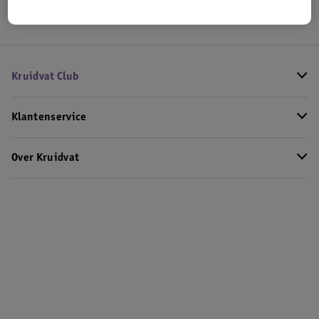
Kruidvat Club
Klantenservice
Over Kruidvat