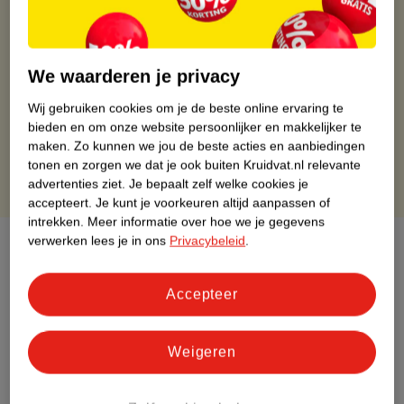
Kruidvat is altijd voordelig
Gratis ophalen in de winkel
Op werkdagen voor 22:00 uur besteld, volgende dag in huis
We waarderen je privacy
Gratis thuisbezorgd vanaf 50.00
Gratis retourneren binnen 30 dagen
Wij gebruiken cookies om je de beste online ervaring te
bieden en om onze website persoonlijker en makkelijker te
Gratis punten met je Kruidvat kaart
maken.
Zo kunnen we jou de beste acties en aanbiedingen
tonen en zorgen we dat je ook buiten Kruidvat.nl relevante
advertenties ziet.
Je bepaalt zelf welke cookies je
accepteert.
Je kunt je voorkeuren altijd aanpassen of
intrekken.
Meer informatie over hoe we je gegevens
verwerken lees je in ons
Privacybeleid
.
Over dit product
Productinformatie
Accepteer
Etiketinformatie
Weigeren
Nature Impact Score