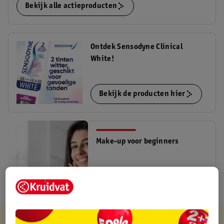
Bekijk alle actieproducten
Ontdek Sensodyne Clinical
White!
Bekijk de producten hier
Make-up voor beginners
Lees meer