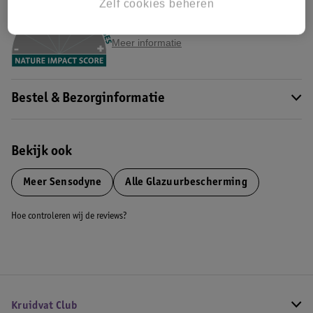
Zelf cookies beheren
Dit product heeft (nog) geen Nature
Impact Score.
Meer informatie
Bestel & Bezorginformatie
Bekijk ook
Meer
Sensodyne
Alle Glazuurbescherming
Hoe controleren wij de reviews?
Kruidvat Club