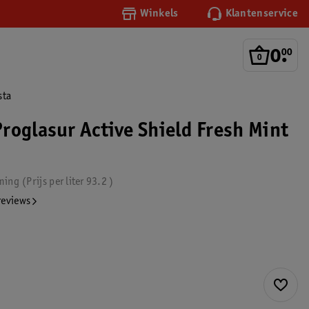
Winkels
Klantenservice
0
.
00
sta
roglasur Active Shield Fresh Mint
ming
Prijs per
liter
93.2
reviews