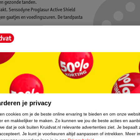
 en gezonde tanden.
wakt. Sensodyne Proglasur Active Shield
gen gaatjes en voedingszuren. De tandpasta
je.
Tandpasta:
de natuurlijke afweer van je mond)
Kruidvat is 
Gratis ophalen
core.
Op werkdagen v
Gratis thuisbe
rderen je privacy
Gratis retourn
Gratis punten 
ken cookies om je de beste online ervaring te bieden en om onze websi
er en makkelijker te maken.
Zo kunnen we jou de beste acties en aanb
e dat je ook buiten Kruidvat.nl relevante advertenties ziet.
Je bepaalt 
accepteert.
Je kunt je voorkeuren altijd aanpassen of intrekken.
Meer in