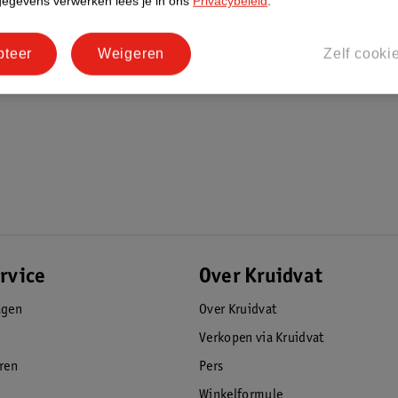
gegevens verwerken lees je in ons
Privacybeleid
.
pteer
Weigeren
Zelf cooki
rvice
Over Kruidvat
agen
Over Kruidvat
Verkopen via Kruidvat
eren
Pers
Winkelformule