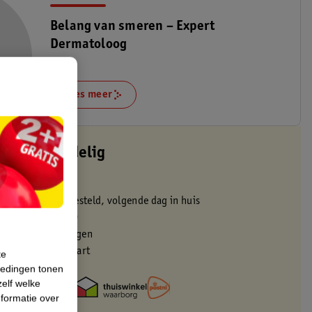
Belang van smeren – Expert
Dermatoloog
Lees meer
altijd voordelig
 in de winkel
oor 22:00 uur besteld, volgende dag in huis
zorgd vanaf 50.00
eren binnen 30 dagen
met je Kruidvat kaart
te
iedingen tonen
zelf welke
formatie over