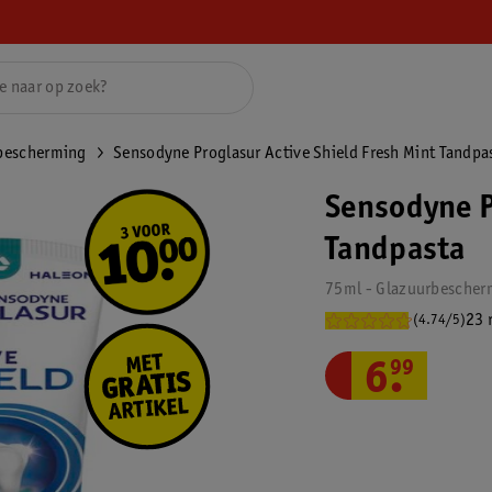
bescherming
Sensodyne Proglasur Active Shield Fresh Mint Tandpa
Sensodyne P
Tandpasta
75ml - Glazuurbescher
23 
(4.74/5)
6
.
99