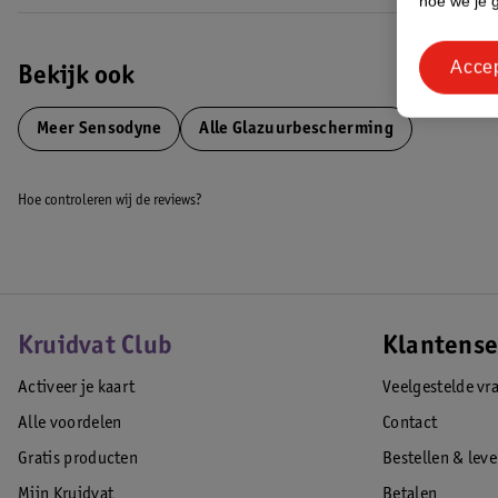
hoe we je 
Acce
Bekijk ook
Meer
Sensodyne
Alle Glazuurbescherming
Hoe controleren wij de reviews?
Kruidvat Club
Klantense
Activeer je kaart
Veelgestelde vr
Alle voordelen
Contact
Gratis producten
Bestellen & lev
Mijn Kruidvat
Betalen