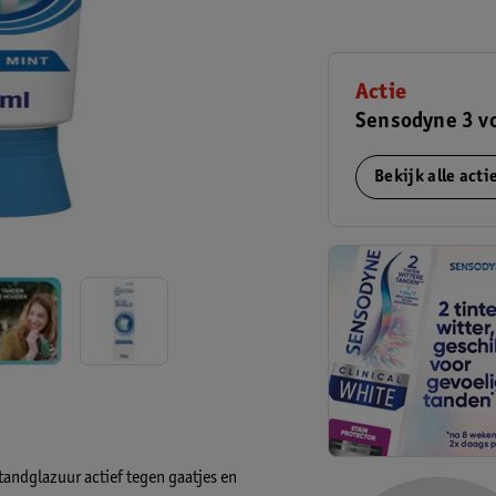
Actie
Sensodyne 3 v
Bekijk alle act
tandglazuur actief tegen gaatjes en