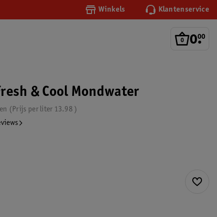
Winkels
Klantenservice
0
.
00
resh & Cool Mondwater
den
Prijs per
liter
13.98
eviews