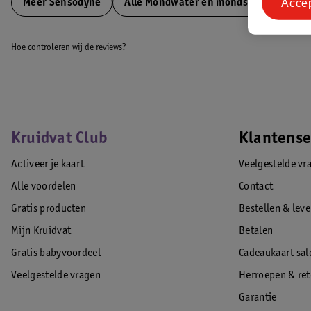
Acce
Meer
Sensodyne
Alle Mondwater en mondspray
Hoe controleren wij de reviews?
Kruidvat Club
Klantense
Activeer je kaart
Veelgestelde vr
Alle voordelen
Contact
Gratis producten
Bestellen & lev
Mijn Kruidvat
Betalen
Gratis babyvoordeel
Cadeaukaart sal
Veelgestelde vragen
Herroepen & re
Garantie