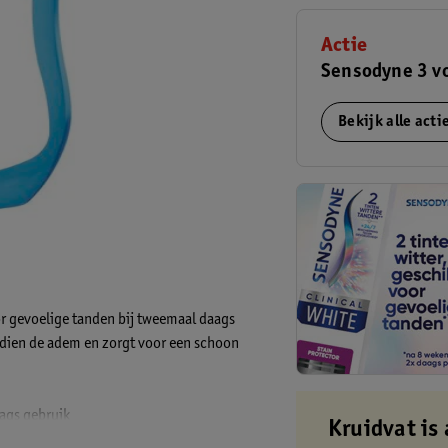
Actie
Sensodyne 3 v
Bekijk alle act
 gevoelige tanden bij tweemaal daags
ndien de adem en zorgt voor een schoon
ags gebruik
Kruidvat is 
*