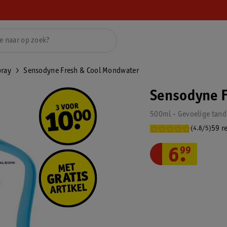
ray
Sensodyne Fresh & Cool Mondwater
Sensodyne F
500ml - Gevoelige tan
59 r
(4.8/5)
6
.
99