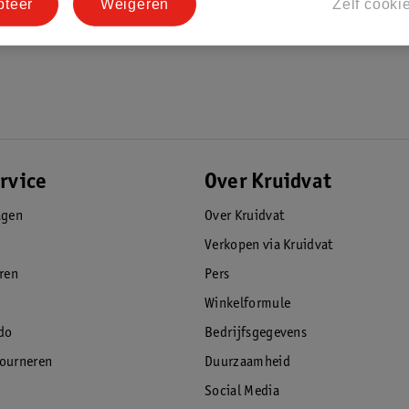
pteer
Weigeren
Zelf cooki
rvice
Over Kruidvat
agen
Over Kruidvat
Verkopen via Kruidvat
eren
Pers
Winkelformule
do
Bedrijfsgegevens
tourneren
Duurzaamheid
Social Media