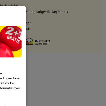
 in de winkel
oor 22:00 uur besteld, volgende dag in huis
zorgd vanaf 50.00
eren binnen 30 dagen
met je Kruidvat kaart
te
iedingen tonen
zelf welke
formatie over