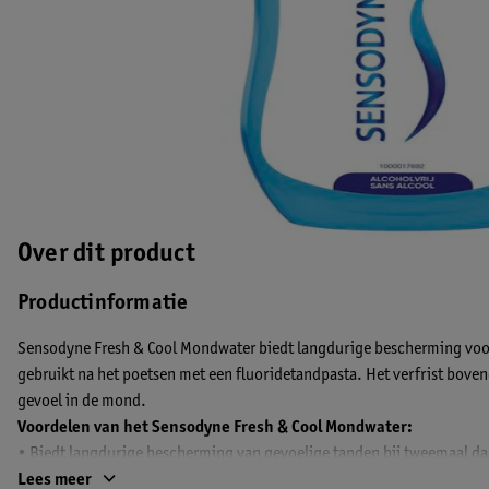
Over dit product
Productinformatie
Sensodyne Fresh & Cool Mondwater biedt langdurige bescherming voor
gebruikt na het poetsen met een fluoridetandpasta. Het verfrist bove
gevoel in de mond.
Voordelen van het Sensodyne Fresh & Cool Mondwater:
• Biedt langdurige bescherming van gevoelige tanden bij tweemaal da
• Nummer 1 door tandartsen aanbevolen merk voor gevoelige tanden
Lees meer