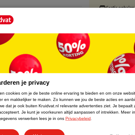
Gratis ophalen
Op werkdagen v
Gratis thuisbe
Gratis retourn
Gratis punten 
core.
rderen je privacy
ken cookies om je de beste online ervaring te bieden en om onze websi
er en makkelijker te maken.
Zo kunnen we jou de beste acties en aanb
e dat je ook buiten Kruidvat.nl relevante advertenties ziet.
Je bepaalt 
accepteert.
Je kunt je voorkeuren altijd aanpassen of intrekken.
Meer in
gegevens verwerken lees je in ons
Privacybeleid
.