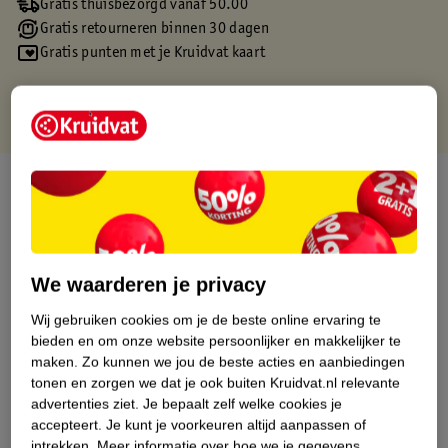
Gratis thuisbezorgd vanaf 50.00
Gratis retourneren binnen 30 dagen
Gratis punten met je Kruidvat kaart
Over dit product
Productinformatie
We waarderen je privacy
Etiketinformatie
Wij gebruiken cookies om je de beste online ervaring te
bieden en om onze website persoonlijker en makkelijker te
Nature Impact Score
maken.
Zo kunnen we jou de beste acties en aanbiedingen
Dit product heeft (nog) geen Nature
tonen en zorgen we dat je ook buiten Kruidvat.nl relevante
Impact Score.
advertenties ziet.
Je bepaalt zelf welke cookies je
Meer informatie
accepteert.
Je kunt je voorkeuren altijd aanpassen of
intrekken.
Meer informatie over hoe we je gegevens