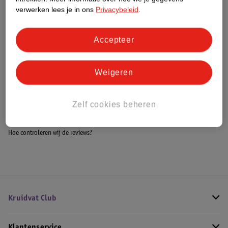
verwerken lees je in ons
Privacybeleid
.
Bestel & Bezorginformatie
Accepteer
Bekijk ook
Weigeren
Meer
Geschenkset
Zelf cookies beheren
Alle Bad & douche geschenksets
Hoe controleren wij de reviews?
Kruidvat Club
Klantenservice