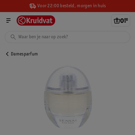
Voor 22:00 besteld, morgen in huis
0
.
00
Damesparfum