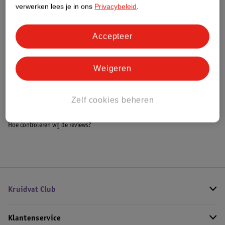
Meer informatie
verwerken lees je in ons
Privacybeleid
.
Accepteer
Bestel & Bezorginformatie
Weigeren
Bekijk ook
Zelf cookies beheren
Meer
Sensai
Alle Damesparfum
Hoe controleren wij de reviews?
Kruidvat Club
Klantenservice