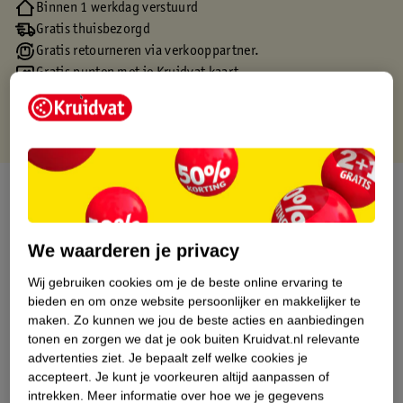
Binnen 1 werkdag verstuurd
Gratis thuisbezorgd
Gratis retourneren via verkooppartner.
Gratis punten met je Kruidvat kaart
Over dit product
Productinformatie
We waarderen je privacy
Wij gebruiken cookies om je de beste online ervaring te
Etiketinformatie
bieden en om onze website persoonlijker en makkelijker te
maken.
Zo kunnen we jou de beste acties en aanbiedingen
Nature Impact Score
tonen en zorgen we dat je ook buiten Kruidvat.nl relevante
advertenties ziet.
Je bepaalt zelf welke cookies je
Dit product heeft (nog) geen Nature
accepteert.
Je kunt je voorkeuren altijd aanpassen of
Impact Score.
intrekken.
Meer informatie over hoe we je gegevens