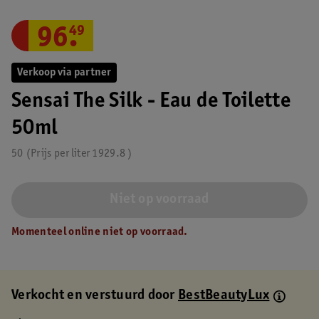
96
.
49
Verkoop via partner
Sensai The Silk - Eau de Toilette
50ml
50
Prijs per
liter
1929.8
Niet op voorraad
Momenteel online niet op voorraad.
Verkocht en verstuurd door
BestBeautyLux