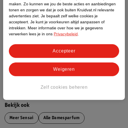
maken.
Zo kunnen we jou de beste acties en aanbiedingen
Productinformatie
tonen en zorgen we dat je ook buiten Kruidvat.nl relevante
advertenties ziet.
Je bepaalt zelf welke cookies je
accepteert.
Je kunt je voorkeuren altijd aanpassen of
Etiketinformatie
intrekken.
Meer informatie over hoe we je gegevens
verwerken lees je in ons
Privacybeleid
.
Nature Impact Score
Dit product heeft (nog) geen Nature
Accepteer
Impact Score.
Meer informatie
Weigeren
Bestel & Bezorginformatie
Zelf cookies beheren
Bekijk ook
Meer
Sensai
Alle Damesparfum