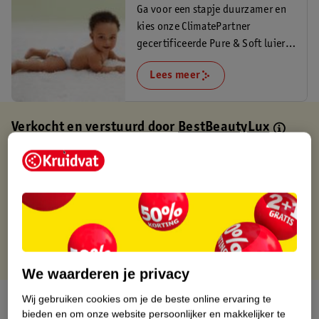
Ga voor een stapje duurzamer en
kies onze ClimatePartner
gecertificeerde Pure & Soft luiers.
Lees hier meer.
Lees meer
Verkocht en verstuurd door
BestBeautyLux
Binnen 1 werkdag verstuurd
Gratis thuisbezorgd
Gratis retourneren via verkooppartner.
Gratis punten met je Kruidvat kaart
We waarderen je privacy
Wij gebruiken cookies om je de beste online ervaring te
Over dit product
bieden en om onze website persoonlijker en makkelijker te