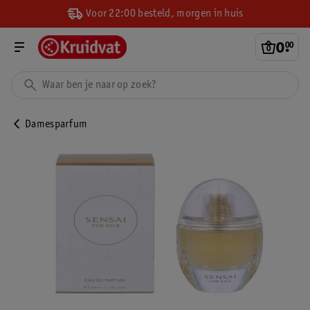
Voor 22:00 besteld, morgen in huis
0
.
00
Damesparfum