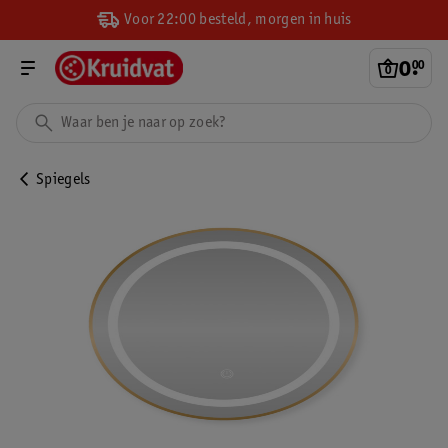
Voor 22:00 besteld, morgen in huis
0
.
00
Spiegels