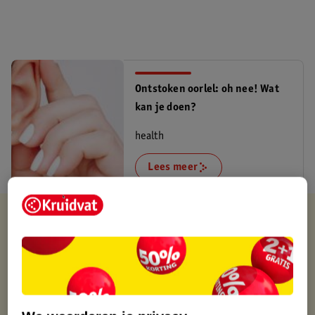
Ontstoken oorlel: oh nee! Wat
kan je doen?
health
Lees meer
Verkocht en verstuurd door
Buxibo
Binnen 1 werkdag verstuurd
Gratis thuisbezorgd
Gratis retourneren via verkooppartner.
Gratis punten met je Kruidvat kaart