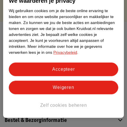
We waarderen je privacy
Wij gebruiken cookies om je de beste online ervaring te
bieden en om onze website persoonlijker en makkelijker te
maken.
Zo kunnen we jou de beste acties en aanbiedingen
tonen en zorgen we dat je ook buiten Kruidvat.nl relevante
Over dit product
advertenties ziet.
Je bepaalt zelf welke cookies je
accepteert.
Je kunt je voorkeuren altijd aanpassen of
Productinformatie
intrekken.
Meer informatie over hoe we je gegevens
verwerken lees je in ons
Privacybeleid
.
Etiketinformatie
Accepteer
Nature Impact Score
Dit product heeft (nog) geen Nature
Weigeren
Impact Score.
Meer informatie
Zelf cookies beheren
Bestel & Bezorginformatie