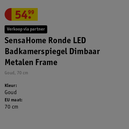
54
.
99
Verkoop via partner
SensaHome Ronde LED
Badkamerspiegel Dimbaar
Metalen Frame
Goud, 70 cm
Kleur
Goud
EU maat
70 cm