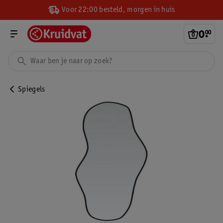
Voor 22:00 besteld, morgen in huis
0
.
00
Spiegels