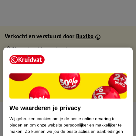
Verkocht en verstuurd door
Buxibo
Binnen 1 werkdag verstuurd
Gratis thuisbezorgd
Gratis retourneren via verkooppartner.
Gratis punten met je Kruidvat kaart
We waarderen je privacy
Over dit product
Wij gebruiken cookies om je de beste online ervaring te
Productinformatie
bieden en om onze website persoonlijker en makkelijker te
maken.
Zo kunnen we jou de beste acties en aanbiedingen