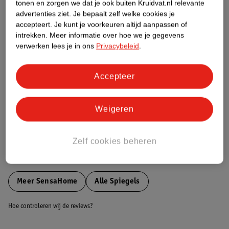
tonen en zorgen we dat je ook buiten Kruidvat.nl relevante
Etiketinformatie
advertenties ziet.
Je bepaalt zelf welke cookies je
accepteert.
Je kunt je voorkeuren altijd aanpassen of
intrekken.
Meer informatie over hoe we je gegevens
Nature Impact Score
verwerken lees je in ons
Privacybeleid
.
Dit product heeft (nog) geen Nature
Impact Score.
Accepteer
Meer informatie
Weigeren
Bestel & Bezorginformatie
Zelf cookies beheren
Bekijk ook
Meer
SensaHome
Alle Spiegels
Hoe controleren wij de reviews?