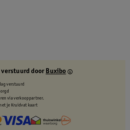
 verstuurd door
Buxibo
dag verstuurd
zorgd
eren via verkooppartner.
met je Kruidvat kaart