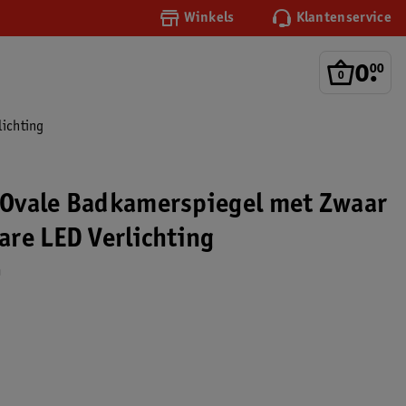
Winkels
Klantenservice
0
.
00
ichting
Ovale Badkamerspiegel met Zwaar
re LED Verlichting
m