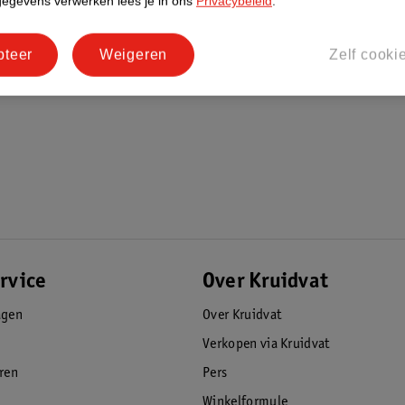
gegevens verwerken lees je in ons
Privacybeleid
.
imbare LED Verlichting en Zware Frame.
pteer
Weigeren
Zelf cooki
eid. Bestel vandaag nog en transformeer je
rvice
Over Kruidvat
agen
Over Kruidvat
Verkopen via Kruidvat
eren
Pers
Winkelformule