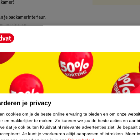
adkamer!
an je badkamerinterieur.
ng mee te gaan.
oor de ideale verlichting.
en geeft een strakke uitstraling.
prachtige ovale vorm. Het voegt een vleugje
iet alleen voor een solide constructie, maar
core.
assen aan jouw voorkeur en behoeften. Of je
loed wilt creëren voor een ontspannen sfeer
rderen je privacy
verlichting wordt bediend via de knop op de
ken cookies om je de beste online ervaring te bieden en om onze websi
er en makkelijker te maken.
Zo kunnen we jou de beste acties en aanb
e dat je ook buiten Kruidvat.nl relevante advertenties ziet.
Je bepaalt 
 in beslag, waardoor je badkamer er
accepteert.
Je kunt je voorkeuren altijd aanpassen of intrekken.
Meer in
rschillende interieurstijlen.