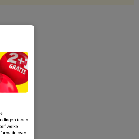
te
iedingen tonen
zelf welke
formatie over