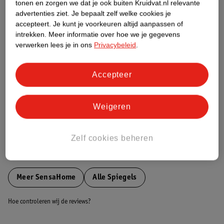
tonen en zorgen we dat je ook buiten Kruidvat.nl relevante
Etiketinformatie
advertenties ziet.
Je bepaalt zelf welke cookies je
accepteert.
Je kunt je voorkeuren altijd aanpassen of
intrekken.
Meer informatie over hoe we je gegevens
Nature Impact Score
verwerken lees je in ons
Privacybeleid
.
Dit product heeft (nog) geen Nature
Impact Score.
Accepteer
Meer informatie
Weigeren
Bestel & Bezorginformatie
Zelf cookies beheren
Bekijk ook
Meer
SensaHome
Alle Spiegels
Hoe controleren wij de reviews?