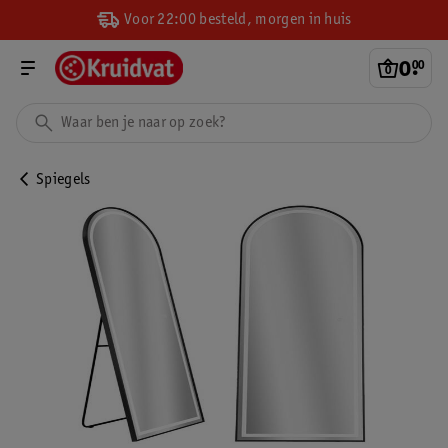
Voor 22:00 besteld, morgen in huis
0
.
00
Spiegels