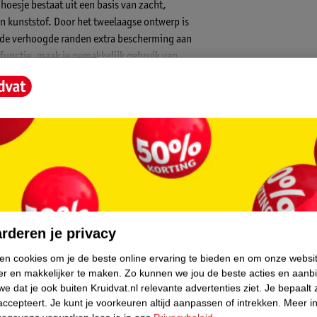
hoesje bestaat uit een basis van zacht,
an kunststof. Door het tweelaagse ontwerp is
n de verhoogde randen extra bescherming aan
functie, maak je gemakkelijk gebruik van
hte siliconen binnenlaag en een stevige
rwijl de harde buitenkant krassen en andere
 en scherm, zelfs wanneer je telefoon met
agnetisch aan je telefoon worden
t dat MagSafe-producten altijd precies op
e draadloze oplader, en klikt een MagSafe
core.
je ook een MagSafe powerbank of
rderen je privacy
houdt jouw telefoon zijn vormgeving.
ken cookies om je de beste online ervaring te bieden en om onze websi
er voegt in elke situatie een stijlvolle
er en makkelijker te maken.
Zo kunnen we jou de beste acties en aanb
e dat je ook buiten Kruidvat.nl relevante advertenties ziet.
Je bepaalt 
or jouw smartphone en sluit naadloos aan
accepteert.
Je kunt je voorkeuren altijd aanpassen of intrekken.
Meer in
Zo zijn de poorten volledig toegankelijk en