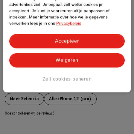
advertenties ziet.
Je bepaalt zelf welke cookies je
accepteert.
Je kunt je voorkeuren altijd aanpassen of
Nature Impact Score
intrekken.
Meer informatie over hoe we je gegevens
verwerken lees je in ons
Privacybeleid
.
Dit product heeft (nog) geen Nature
Impact Score.
Meer informatie
Accepteer
Weigeren
Bestel & Bezorginformatie
Zelf cookies beheren
Bekijk ook
Meer
Selencia
Alle iPhone 12 (pro)
Hoe controleren wij de reviews?