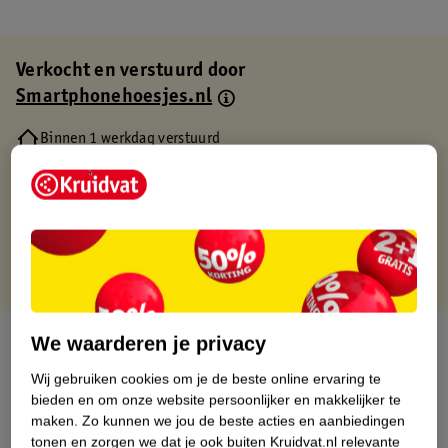
Verkocht en verstuurd door
Smartphonehoesjes.nl
Binnen 1 werkdag verstuurd
Gratis thuisbezorgd
Gratis retourneren via verkooppartner.
Gratis punten met je Kruidvat kaart
Over dit product
We waarderen je privacy
Wij gebruiken cookies om je de beste online ervaring te
Productinformatie
bieden en om onze website persoonlijker en makkelijker te
maken.
Zo kunnen we jou de beste acties en aanbiedingen
tonen en zorgen we dat je ook buiten Kruidvat.nl relevante
Etiketinformatie