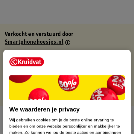
Verkocht en verstuurd door
Smartphonehoesjes.nl
Binnen 1 werkdag verstuurd
Gratis thuisbezorgd
Gratis retourneren via verkooppartner.
Gratis punten met je Kruidvat kaart
We waarderen je privacy
Over dit product
Wij gebruiken cookies om je de beste online ervaring te
bieden en om onze website persoonlijker en makkelijker te
Productinformatie
maken.
Zo kunnen we jou de beste acties en aanbiedingen