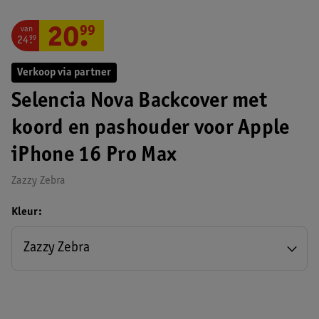
van
20
.
99
24
.
99
Verkoop via partner
Selencia Nova Backcover met
koord en pashouder voor Apple
iPhone 16 Pro Max
Zazzy Zebra
Kleur
Zazzy Zebra