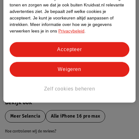
tonen en zorgen we dat je ook buiten Kruidvat.nl relevante
advertenties ziet.
Je bepaalt zelf welke cookies je
Etiketinformatie
accepteert.
Je kunt je voorkeuren altijd aanpassen of
intrekken.
Meer informatie over hoe we je gegevens
verwerken lees je in ons
Privacybeleid
.
Nature Impact Score
Dit product heeft (nog) geen Nature
Impact Score.
Accepteer
Meer informatie
Weigeren
Bestel & Bezorginformatie
Zelf cookies beheren
Bekijk ook
Meer
Selencia
Alle iPhone 16 pro max
Hoe controleren wij de reviews?