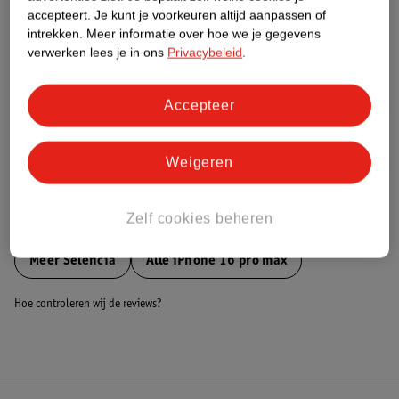
accepteert.
Je kunt je voorkeuren altijd aanpassen of
Nature Impact Score
intrekken.
Meer informatie over hoe we je gegevens
Dit product heeft (nog) geen Nature
verwerken lees je in ons
Privacybeleid
.
Impact Score.
Meer informatie
Accepteer
Bestel & Bezorginformatie
Weigeren
Zelf cookies beheren
Bekijk ook
Meer
Selencia
Alle iPhone 16 pro max
Hoe controleren wij de reviews?