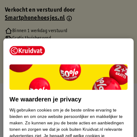
Verkocht en verstuurd door
Smartphonehoesjes.nl
Binnen 1 werkdag verstuurd
Gratis thuisbezorgd
Gratis retourneren via verkooppartner.
Gratis punten met je Kruidvat kaart
Over dit product
We waarderen je privacy
Productinformatie
Wij gebruiken cookies om je de beste online ervaring te
bieden en om onze website persoonlijker en makkelijker te
maken.
Zo kunnen we jou de beste acties en aanbiedingen
Etiketinformatie
tonen en zorgen we dat je ook buiten Kruidvat.nl relevante
advertenties ziet.
Je bepaalt zelf welke cookies je