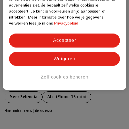
Etiketinformatie
advertenties ziet.
Je bepaalt zelf welke cookies je
accepteert.
Je kunt je voorkeuren altijd aanpassen of
intrekken.
Meer informatie over hoe we je gegevens
Nature Impact Score
verwerken lees je in ons
Privacybeleid
.
Dit product heeft (nog) geen Nature
Impact Score.
Meer informatie
Accepteer
Weigeren
Bestel & Bezorginformatie
Zelf cookies beheren
Bekijk ook
Meer
Selencia
Alle iPhone 13 mini
Hoe controleren wij de reviews?