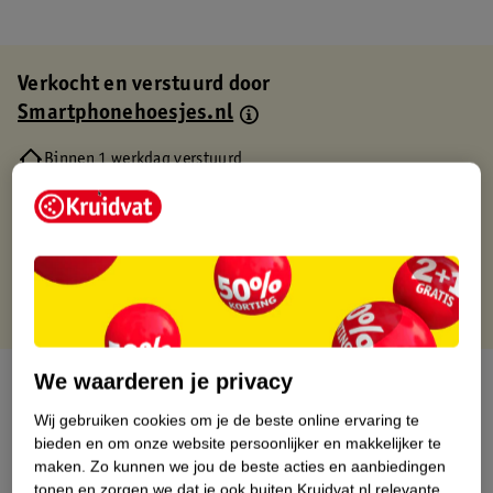
Verkocht en verstuurd door
Smartphonehoesjes.nl
Binnen 1 werkdag verstuurd
Gratis thuisbezorgd
Gratis retourneren via verkooppartner.
Gratis punten met je Kruidvat kaart
We waarderen je privacy
Over dit product
Wij gebruiken cookies om je de beste online ervaring te
Productinformatie
bieden en om onze website persoonlijker en makkelijker te
maken.
Zo kunnen we jou de beste acties en aanbiedingen
tonen en zorgen we dat je ook buiten Kruidvat.nl relevante