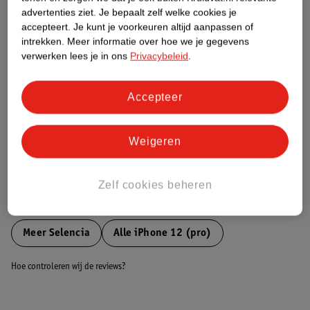
Etiketinformatie
advertenties ziet.
Je bepaalt zelf welke cookies je
accepteert.
Je kunt je voorkeuren altijd aanpassen of
intrekken.
Meer informatie over hoe we je gegevens
Nature Impact Score
verwerken lees je in ons
Privacybeleid
.
Dit product heeft (nog) geen Nature
Impact Score.
Meer informatie
Accepteer
Weigeren
Bestel & Bezorginformatie
Zelf cookies beheren
Bekijk ook
Meer
Selencia
Alle iPhone 12 (pro)
Hoe controleren wij de reviews?