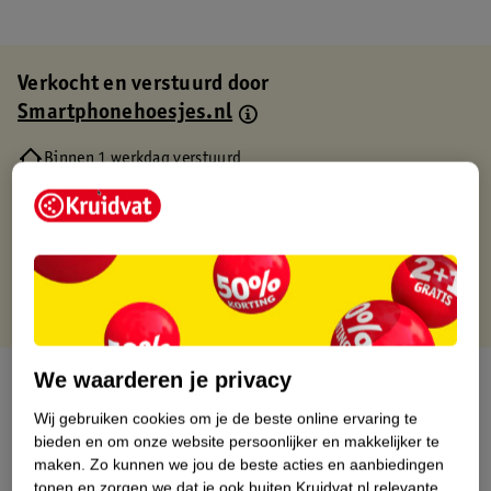
Verkocht en verstuurd door
Smartphonehoesjes.nl
Binnen 1 werkdag verstuurd
Gratis thuisbezorgd
Gratis retourneren via verkooppartner.
Gratis punten met je Kruidvat kaart
We waarderen je privacy
Over dit product
Wij gebruiken cookies om je de beste online ervaring te
Productinformatie
bieden en om onze website persoonlijker en makkelijker te
maken.
Zo kunnen we jou de beste acties en aanbiedingen
tonen en zorgen we dat je ook buiten Kruidvat.nl relevante