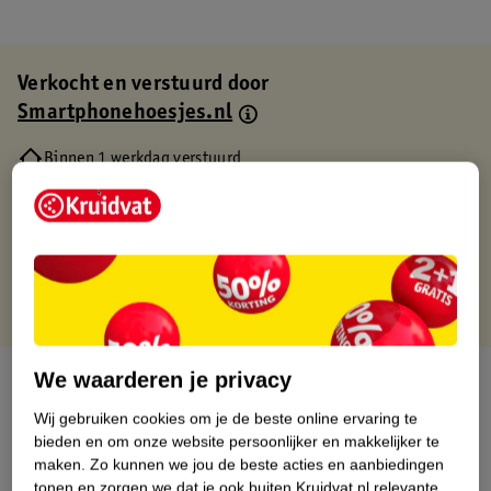
Verkocht en verstuurd door
Smartphonehoesjes.nl
Binnen 1 werkdag verstuurd
Gratis thuisbezorgd
Gratis retourneren via verkooppartner.
Gratis punten met je Kruidvat kaart
We waarderen je privacy
Over dit product
Wij gebruiken cookies om je de beste online ervaring te
Productinformatie
bieden en om onze website persoonlijker en makkelijker te
maken.
Zo kunnen we jou de beste acties en aanbiedingen
tonen en zorgen we dat je ook buiten Kruidvat.nl relevante