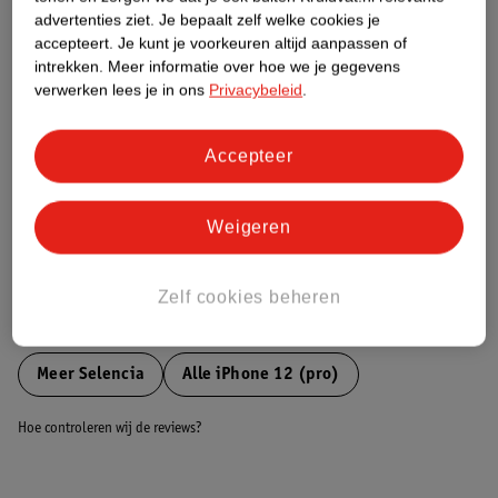
Etiketinformatie
advertenties ziet.
Je bepaalt zelf welke cookies je
accepteert.
Je kunt je voorkeuren altijd aanpassen of
intrekken.
Meer informatie over hoe we je gegevens
Nature Impact Score
verwerken lees je in ons
Privacybeleid
.
Dit product heeft (nog) geen Nature
Impact Score.
Meer informatie
Accepteer
Weigeren
Bestel & Bezorginformatie
Zelf cookies beheren
Bekijk ook
Meer
Selencia
Alle iPhone 12 (pro)
Hoe controleren wij de reviews?