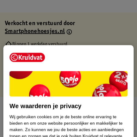
Verkocht en verstuurd door
Smartphonehoesjes.nl
Binnen 1 werkdag verstuurd
Gratis thuisbezorgd
Gratis retourneren via verkooppartner.
Gratis punten met je Kruidvat kaart
We waarderen je privacy
Over dit product
Wij gebruiken cookies om je de beste online ervaring te
Productinformatie
bieden en om onze website persoonlijker en makkelijker te
maken.
Zo kunnen we jou de beste acties en aanbiedingen
tonen en zorgen we dat je ook buiten Kruidvat.nl relevante