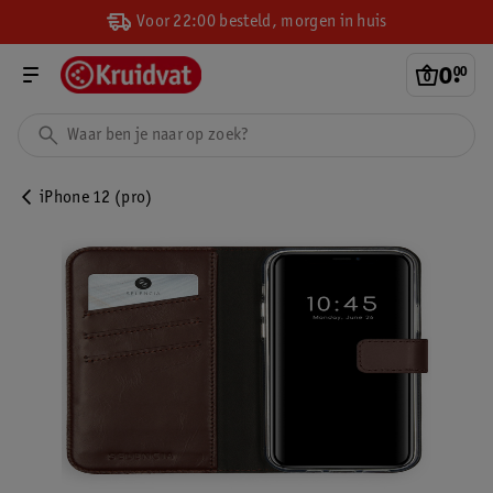
Voor 22:00 besteld, morgen in huis
0
.
00
iPhone 12 (pro)