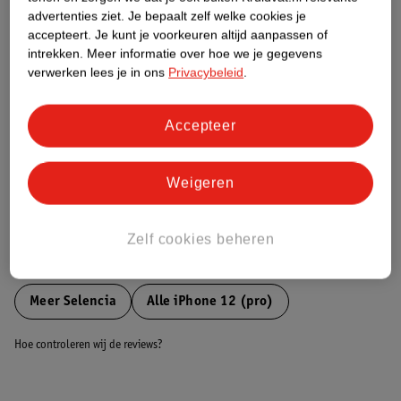
Etiketinformatie
advertenties ziet.
Je bepaalt zelf welke cookies je
accepteert.
Je kunt je voorkeuren altijd aanpassen of
intrekken.
Meer informatie over hoe we je gegevens
Nature Impact Score
verwerken lees je in ons
Privacybeleid
.
Dit product heeft (nog) geen Nature
Impact Score.
Meer informatie
Accepteer
Weigeren
Bestel & Bezorginformatie
Zelf cookies beheren
Bekijk ook
Meer
Selencia
Alle iPhone 12 (pro)
Hoe controleren wij de reviews?