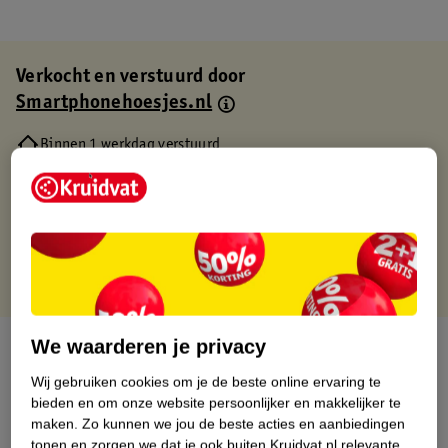
Verkocht en verstuurd door
Smartphonehoesjes.nl
Binnen 1 werkdag verstuurd
Gratis thuisbezorgd
Gratis retourneren via verkooppartner.
Gratis punten met je Kruidvat kaart
We waarderen je privacy
Over dit product
Wij gebruiken cookies om je de beste online ervaring te
Productinformatie
bieden en om onze website persoonlijker en makkelijker te
maken.
Zo kunnen we jou de beste acties en aanbiedingen
tonen en zorgen we dat je ook buiten Kruidvat.nl relevante