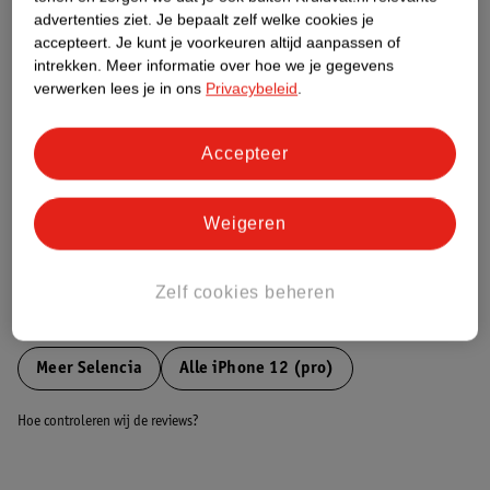
Etiketinformatie
advertenties ziet.
Je bepaalt zelf welke cookies je
accepteert.
Je kunt je voorkeuren altijd aanpassen of
intrekken.
Meer informatie over hoe we je gegevens
Nature Impact Score
verwerken lees je in ons
Privacybeleid
.
Dit product heeft (nog) geen Nature
Impact Score.
Meer informatie
Accepteer
Weigeren
Bestel & Bezorginformatie
Zelf cookies beheren
Bekijk ook
Meer
Selencia
Alle iPhone 12 (pro)
Hoe controleren wij de reviews?