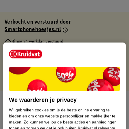
Verkocht en verstuurd door
Smartphonehoesjes.nl
Binnen 1 werkdag verstuurd
Gratis thuisbezorgd
Gratis retourneren via verkooppartner.
Gratis punten met je Kruidvat kaart
We waarderen je privacy
Over dit product
Wij gebruiken cookies om je de beste online ervaring te
Productinformatie
bieden en om onze website persoonlijker en makkelijker te
maken.
Zo kunnen we jou de beste acties en aanbiedingen
tonen en zorgen we dat je ook buiten Kruidvat.nl relevante