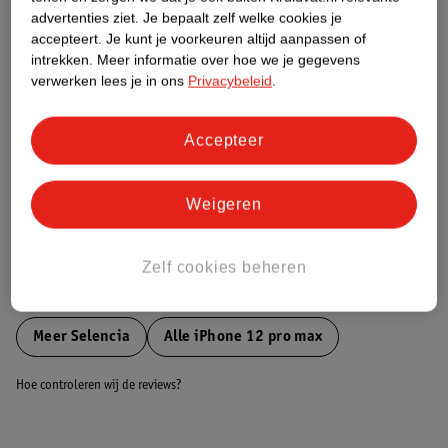
Etiketinformatie
advertenties ziet.
Je bepaalt zelf welke cookies je
accepteert.
Je kunt je voorkeuren altijd aanpassen of
intrekken.
Meer informatie over hoe we je gegevens
Nature Impact Score
verwerken lees je in ons
Privacybeleid
.
Dit product heeft (nog) geen Nature
Impact Score.
Meer informatie
Accepteer
Weigeren
Bestel & Bezorginformatie
Zelf cookies beheren
Bekijk ook
Meer
Selencia
Alle iPhone 12 pro max
Hoe controleren wij de reviews?