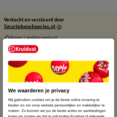
Verkocht en verstuurd door
Smartphonehoesjes.nl
Binnen 1 werkdag verstuurd
Gratis thuisbezorgd
Gratis retourneren via verkooppartner.
Gratis punten met je Kruidvat kaart
We waarderen je privacy
Over dit product
Wij gebruiken cookies om je de beste online ervaring te
Productinformatie
bieden en om onze website persoonlijker en makkelijker te
maken.
Zo kunnen we jou de beste acties en aanbiedingen
tonen en zorgen we dat je ook buiten Kruidvat.nl relevante