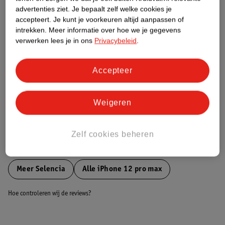
Etiketinformatie
advertenties ziet.
Je bepaalt zelf welke cookies je
accepteert.
Je kunt je voorkeuren altijd aanpassen of
intrekken.
Meer informatie over hoe we je gegevens
Nature Impact Score
verwerken lees je in ons
Privacybeleid
.
Dit product heeft (nog) geen Nature
Impact Score.
Meer informatie
Accepteer
Weigeren
Bestel & Bezorginformatie
Zelf cookies beheren
Bekijk ook
Meer
Selencia
Alle iPhone 12 pro max
Hoe controleren wij de reviews?