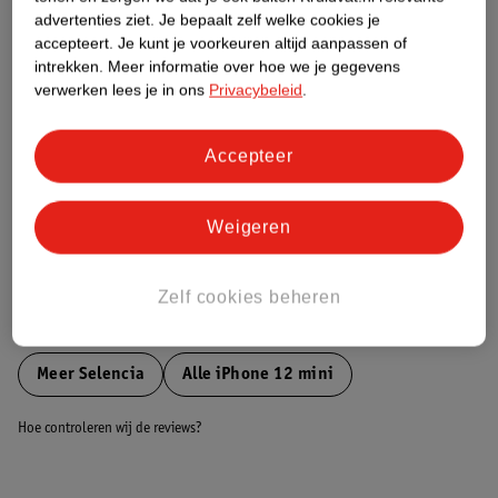
Etiketinformatie
advertenties ziet.
Je bepaalt zelf welke cookies je
accepteert.
Je kunt je voorkeuren altijd aanpassen of
intrekken.
Meer informatie over hoe we je gegevens
Nature Impact Score
verwerken lees je in ons
Privacybeleid
.
Dit product heeft (nog) geen Nature
Impact Score.
Meer informatie
Accepteer
Weigeren
Bestel & Bezorginformatie
Zelf cookies beheren
Bekijk ook
Meer
Selencia
Alle iPhone 12 mini
Hoe controleren wij de reviews?