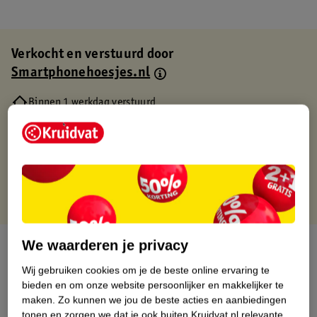
Verkocht en verstuurd door
Smartphonehoesjes.nl
Binnen 1 werkdag verstuurd
Gratis thuisbezorgd
Gratis retourneren via verkooppartner.
Gratis punten met je Kruidvat kaart
We waarderen je privacy
Over dit product
Wij gebruiken cookies om je de beste online ervaring te
Productinformatie
bieden en om onze website persoonlijker en makkelijker te
maken.
Zo kunnen we jou de beste acties en aanbiedingen
tonen en zorgen we dat je ook buiten Kruidvat.nl relevante