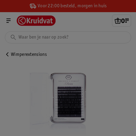
Voor 22:00 besteld, morgen in huis
0
.
00
Wimperextensions