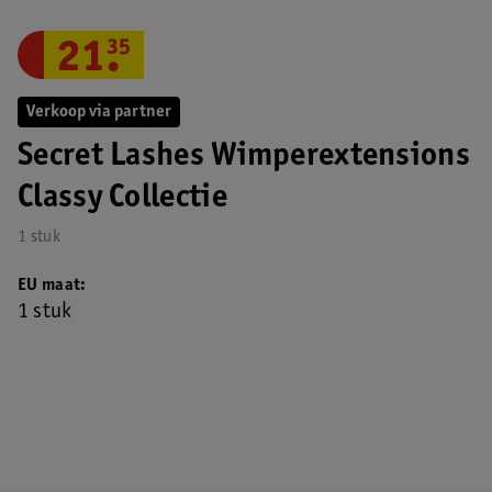
21
.
35
Verkoop via partner
Secret Lashes Wimperextensions
Classy Collectie
1 stuk
EU maat
1 stuk