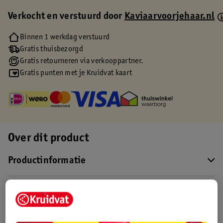
Verkocht en verstuurd door
Kaviaarvoorjehaar.nl
Binnen 1 werkdag verstuurd
Gratis thuisbezorgd
Gratis retourneren via verkooppartner.
Gratis punten met je Kruidvat kaart
Over dit product
Productinformatie
Etiketinformatie
Nature Impact Score