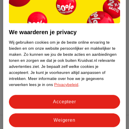
Dit product heeft (nog) geen Nature
Impact Score.
Meer informatie
We waarderen je privacy
Bestel & Bezorginformatie
Wij gebruiken cookies om je de beste online ervaring te
bieden en om onze website persoonlijker en makkelijker te
maken.
Zo kunnen we jou de beste acties en aanbiedingen
tonen en zorgen we dat je ook buiten Kruidvat.nl relevante
Bekijk ook
advertenties ziet.
Je bepaalt zelf welke cookies je
accepteert.
Je kunt je voorkeuren altijd aanpassen of
Meer
Secret Lashes
Alle Wimperextensions
intrekken.
Meer informatie over hoe we je gegevens
verwerken lees je in ons
Privacybeleid
.
Hoe controleren wij de reviews?
Accepteer
Weigeren
Kruidvat Club