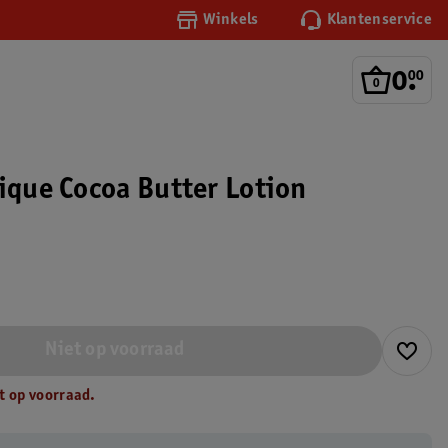
Winkels
Klantenservice
0
.
00
rique Cocoa Butter Lotion
Niet op voorraad
t op voorraad.