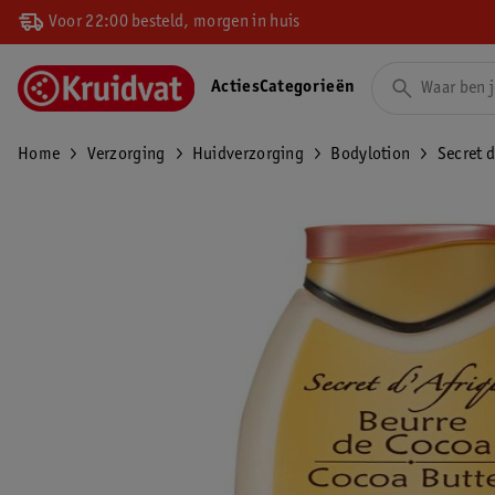
Voor 22:00 besteld, morgen in huis
Acties
Categorieën
Home
Verzorging
Huidverzorging
Bodylotion
Secret 