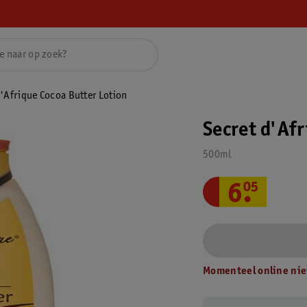
d'Afrique Cocoa Butter Lotion
Secret d'Af
500ml
6
.
05
Momenteel online nie