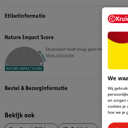
Etiketinformatie
Nature Impact Score
Dit product heeft (nog) geen Nature Impact S
Meer informatie
We waa
Wij gebrui
Bestel & Bezorginformatie
persoonlijk
en zorgen w
cookies je 
hoe we je 
Bekijk ook