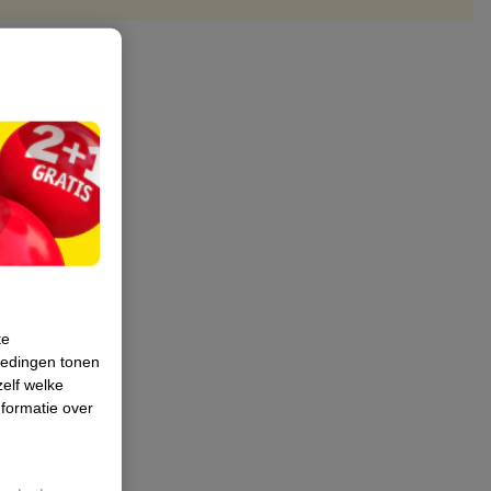
te
iedingen tonen
zelf welke
formatie over