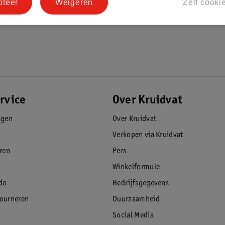
pteer
Weigeren
Zelf cooki
rvice
Over Kruidvat
agen
Over Kruidvat
Verkopen via Kruidvat
eren
Pers
Winkelformule
do
Bedrijfsgegevens
tourneren
Duurzaamheid
Social Media