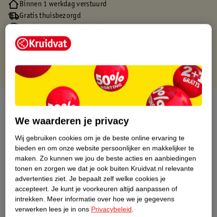
Binnen 1 werkdag verstuurd
Gratis thuisbezorgd
Gratis retourneren via verkooppartner.
Gratis punten met je Kruidvat kaart
Over dit product
We waarderen je privacy
Productinformatie
Wij gebruiken cookies om je de beste online ervaring te
bieden en om onze website persoonlijker en makkelijker te
Nature Impact Score
maken.
Zo kunnen we jou de beste acties en aanbiedingen
tonen en zorgen we dat je ook buiten Kruidvat.nl relevante
Dit product heeft (nog) geen Nature
advertenties ziet.
Je bepaalt zelf welke cookies je
Impact Score.
accepteert.
Je kunt je voorkeuren altijd aanpassen of
Meer informatie
intrekken.
Meer informatie over hoe we je gegevens
verwerken lees je in ons
Privacybeleid
.