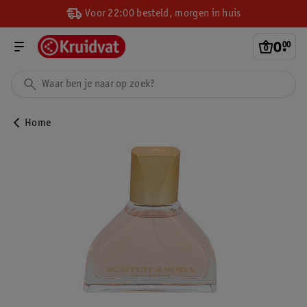
Voor 22:00 besteld, morgen in huis
0
.
00
Home