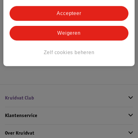
Bestel & Bezorginformatie
Accepteer
Bekijk ook
Weigeren
Meer
Scotch & Soda
Zelf cookies beheren
Hoe controleren wij de reviews?
Kruidvat Club
Klantenservice
Over Kruidvat