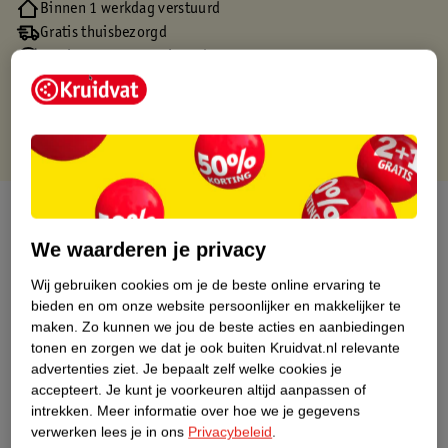
Binnen 1 werkdag verstuurd
Gratis thuisbezorgd
Gratis retourneren via verkooppartner.
Gratis punten met je Kruidvat kaart
Over dit product
We waarderen je privacy
Productinformatie
Wij gebruiken cookies om je de beste online ervaring te
bieden en om onze website persoonlijker en makkelijker te
Nature Impact Score
maken.
Zo kunnen we jou de beste acties en aanbiedingen
tonen en zorgen we dat je ook buiten Kruidvat.nl relevante
Dit product heeft (nog) geen Nature
advertenties ziet.
Je bepaalt zelf welke cookies je
Impact Score.
accepteert.
Je kunt je voorkeuren altijd aanpassen of
Meer informatie
intrekken.
Meer informatie over hoe we je gegevens
verwerken lees je in ons
Privacybeleid
.