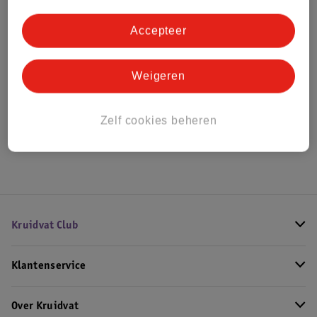
Bestel & Bezorginformatie
Accepteer
Bekijk ook
Weigeren
Meer
Scotch & Soda
Alle Herenparfum
Zelf cookies beheren
Hoe controleren wij de reviews?
Kruidvat Club
Klantenservice
Over Kruidvat