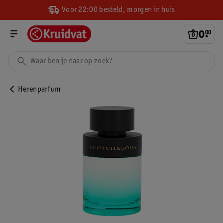
Voor 22:00 besteld, morgen in huis
0
.
00
Herenparfum