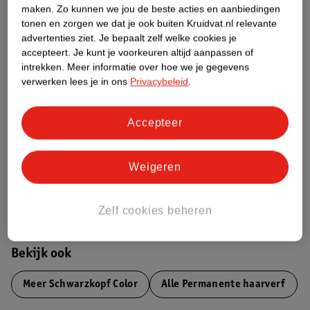
maken.
Zo kunnen we jou de beste acties en aanbiedingen
Productinformatie
tonen en zorgen we dat je ook buiten Kruidvat.nl relevante
advertenties ziet.
Je bepaalt zelf welke cookies je
accepteert.
Je kunt je voorkeuren altijd aanpassen of
Etiketinformatie
intrekken.
Meer informatie over hoe we je gegevens
verwerken lees je in ons
Privacybeleid
.
Nature Impact Score
Dit product heeft (nog) geen Nature
Accepteer
Impact Score.
Meer informatie
Weigeren
Bestel & Bezorginformatie
Zelf cookies beheren
Bekijk ook
Meer
Schwarzkopf Color
Alle Permanente haarverf