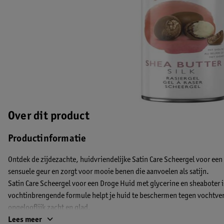
Over dit product
Productinformatie
Ontdek de zijdezachte, huidvriendelijke Satin Care Scheergel voor een
sensuele geur en zorgt voor mooie benen die aanvoelen als satijn.
Satin Care Scheergel voor een Droge Huid met glycerine en sheaboter i
vochtinbrengende formule helpt je huid te beschermen tegen vochtverl
ongelooflijk zacht en glad.
EAN code:8006540768914,7702018015030
Lees meer