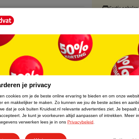
Gratis ophalen
Op werkdagen v
Gratis thuisbe
Gratis retourn
Gratis punten 
core.
rderen je privacy
ken cookies om je de beste online ervaring te bieden en om onze websi
er en makkelijker te maken.
Zo kunnen we jou de beste acties en aanb
e dat je ook buiten Kruidvat.nl relevante advertenties ziet.
Je bepaalt 
accepteert.
Je kunt je voorkeuren altijd aanpassen of intrekken.
Meer in
gegevens verwerken lees je in ons
Privacybeleid
.