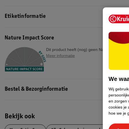
Etiketinformatie
Nature Impact Score
Dit product heeft (nog) geen Nature Impact S
Meer informatie
We waa
Wij gebrui
Bestel & Bezorginformatie
persoonlijk
en zorgen w
cookies je 
hoe we je 
Bekijk ook