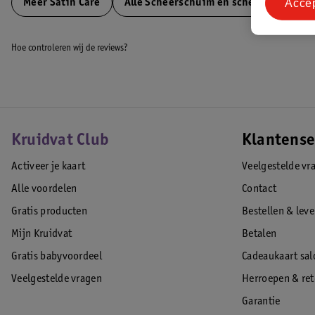
Acce
Meer
Satin Care
Alle Scheerschuim en scheergel
Hoe controleren wij de reviews?
Kruidvat Club
Klantense
Activeer je kaart
Veelgestelde vr
Alle voordelen
Contact
Gratis producten
Bestellen & lev
Mijn Kruidvat
Betalen
Gratis babyvoordeel
Cadeaukaart sal
Veelgestelde vragen
Herroepen & re
Garantie