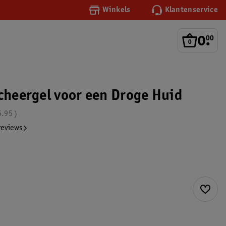
Winkels
Klantenservice
0
.
00
Scheergel voor een Droge Huid
5.95
reviews