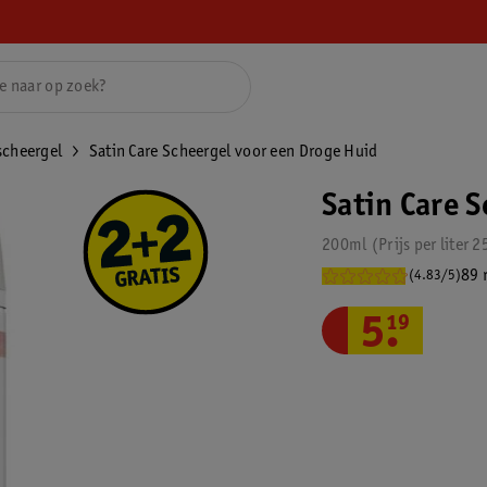
scheergel
Satin Care Scheergel voor een Droge Huid
Satin Care 
200ml
Prijs per
liter
2
89 
(4.83/5)
5
.
19