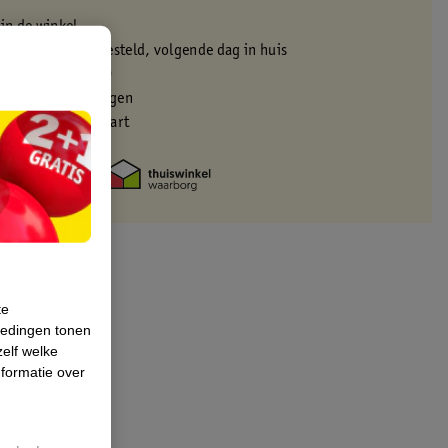
 in de winkel
oor 22:00 uur besteld, volgende dag in huis
zorgd vanaf 50.00
eren binnen 30 dagen
met je Kruidvat kaart
te
iedingen tonen
zelf welke
formatie over