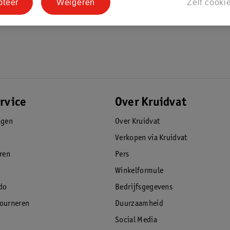
pteer
Weigeren
Zelf cooki
rvice
Over Kruidvat
agen
Over Kruidvat
Verkopen via Kruidvat
eren
Pers
Winkelformule
do
Bedrijfsgegevens
tourneren
Duurzaamheid
Social Media