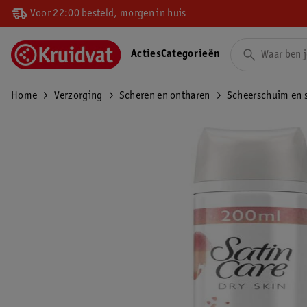
Voor 22:00 besteld, morgen in huis
Acties
Categorieën
Home
Verzorging
Scheren en ontharen
Scheerschuim en 