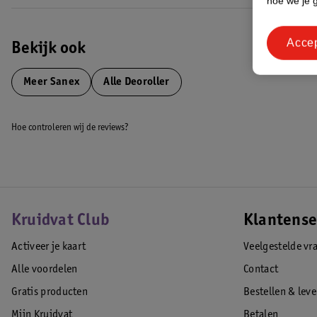
hoe we je 
*Bevat 0% ethylalcohol.
EAN code:8718951268432,8714789774206
Acce
Bekijk ook
Meer
Sanex
Alle Deoroller
Hoe controleren wij de reviews?
Kruidvat Club
Klantense
Activeer je kaart
Veelgestelde vr
Alle voordelen
Contact
Gratis producten
Bestellen & lev
Mijn Kruidvat
Betalen