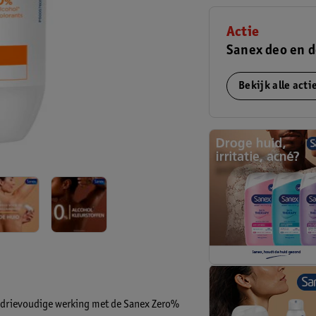
Actie
Sanex deo en d
Bekijk alle act
en drievoudige werking met de Sanex Zero%