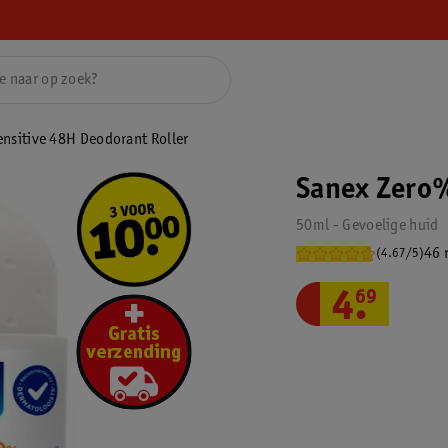
nsitive 48H Deodorant Roller
Sanex Zero%
50ml - Gevoelige huid
46 
(4.67/5)
4
.
69