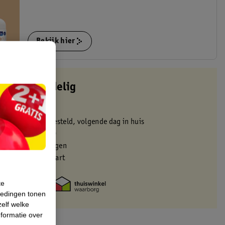
Bekijk hier
altijd voordelig
 in de winkel
oor 22:00 uur besteld, volgende dag in huis
zorgd vanaf 50.00
eren binnen 30 dagen
met je Kruidvat kaart
te
iedingen tonen
zelf welke
formatie over