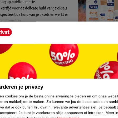
oog op huidtolerantie.
kertijd voor de delicate huid van je oksels
pecteert de huid van je oksels en werkt er
s geformuleerd.
 wat hij niet nodig heeft. Hij respecteert de
fen en is ook dermatologisch getest.
Kruidvat is 
tot 48 uur tegen geurtjes, zodat je zelfs
Gratis ophalen
Op werkdagen v
Gratis thuisbe
core.
Gratis retourn
erminderen
Gratis punten 
schermende geurstofbarrière
rderen je privacy
eert de roller ook restgeurtjes
ken cookies om je de beste online ervaring te bieden en om onze websi
er en makkelijker te maken.
Zo kunnen we jou de beste acties en aanb
cate huid van je oksels. Verzorg je oksels
e dat je ook buiten Kruidvat.nl relevante advertenties ziet.
Je bepaalt 
accepteert.
Je kunt je voorkeuren altijd aanpassen of intrekken.
Meer in