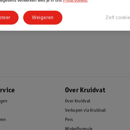
gegevens verwerken lees je in ons
Privacybeleid
.
pteer
Weigeren
Zelf cooki
rvice
Over Kruidvat
agen
Over Kruidvat
Verkopen via Kruidvat
eren
Pers
Winkelformule