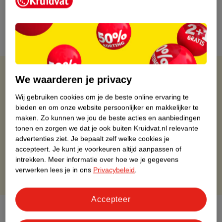
past!
Bekijk hier
Kruidvat is altijd voordelig
We waarderen je privacy
Wij gebruiken cookies om je de beste online ervaring te
Gratis ophalen in de winkel
bieden en om onze website persoonlijker en makkelijker te
Op werkdagen voor 22:00 uur besteld, volgende dag in huis
maken.
Zo kunnen we jou de beste acties en aanbiedingen
Gratis thuisbezorgd vanaf 50.00
tonen en zorgen we dat je ook buiten Kruidvat.nl relevante
Gratis retourneren binnen 30 dagen
advertenties ziet.
Je bepaalt zelf welke cookies je
Gratis punten met je Kruidvat kaart
accepteert.
Je kunt je voorkeuren altijd aanpassen of
intrekken.
Meer informatie over hoe we je gegevens
verwerken lees je in ons
Privacybeleid
.
Accepteer
Over dit product