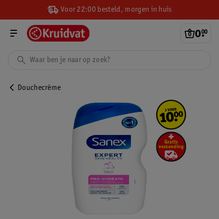
Voor 22:00 besteld, morgen in huis
0
.
00
Douchecrème