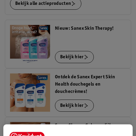
Bekijk alle actieproducten
Nieuw: Sanex Skin Therapy!
Bekijk hier
Ontdek de Sanex Expert Skin
Health douchegels en
douchecrèmes!
Bekijk hier
Sanex Shower Gel vergelijker:
Vind nu de douchegel die bij jou