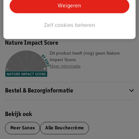
Weigeren
Productinformatie
Etiketinformatie
Zelf cookies beheren
Nature Impact Score
Dit product heeft (nog) geen Nature
Impact Score.
Meer informatie
Bestel & Bezorginformatie
Bekijk ook
Meer
Sanex
Alle Douchecrème