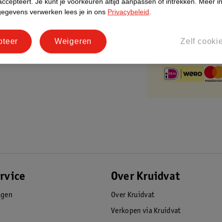
Gratis ophalen
accepteert.
Je kunt je voorkeuren altijd aanpassen of intrekken.
Meer in
eperkte verwerking.
gegevens verwerken lees je in ons
Privacybeleid
.
Op werkdagen v
Gratis thuisbe
Gratis retourn
pteer
Weigeren
Zelf cooki
Gratis punten 
rvice
Over Kruidvat
agen
Over Kruidvat
Verkopen via Kruidvat