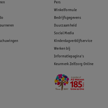
eren
Pers
Winkelformule
do
Bedrijfsgegevens
tourneren
Duurzaamheid
Social Media
rschuwingen
Kinderdagverblijfservice
Werken bij
Informatiepagina's
Keurmerk Zelfzorg Online