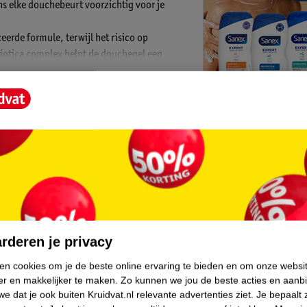
ns elke douchebeurt voorzichtig voor je
erde formule, terwijl het risico op
tbiotica complex helpt de douchegel een
 elke douche minder uit en kun je rekenen op
ld met een unieke mix voedingsstoffen die
muleert de goede bacteriën op je huid en
 je huid en is zonder sulfaten**. Het
core.
rsprong zijn*** en is volledig vegan.
rderen je privacy
ken cookies om je de beste online ervaring te bieden en om onze websi
van allergene geurstoffen te vermijden
Kruidvat is 
er en makkelijker te maken.
Zo kunnen we jou de beste acties en aanb
en 1223/2009.
e dat je ook buiten Kruidvat.nl relevante advertenties ziet.
Je bepaalt 