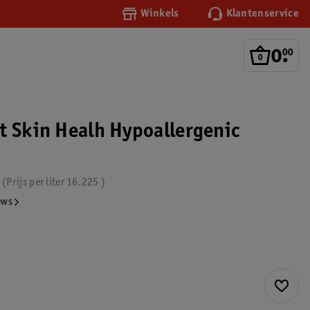
Winkels
Klantenservice
0
.
00
t Skin Healh Hypoallergenic
Prijs per
liter
16.225
ews