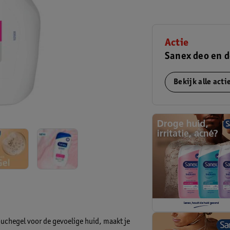
Actie
Sanex deo en d
Bekijk alle act
uchegel voor de gevoelige huid, maakt je