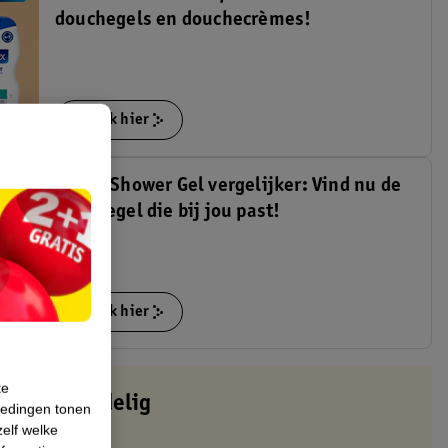
douchegels en douchecrèmes!
Bekijk hier
Sanex Shower Gel vergelijker: Vind nu de
douchegel die bij jou past!
Bekijk hier
te
altijd voordelig
iedingen tonen
zelf welke