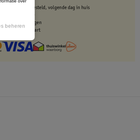
 in de winkel
formatie over
oor 22:00 uur besteld, volgende dag in huis
zorgd vanaf 50.00
eren binnen 30 dagen
es beheren
met je Kruidvat kaart