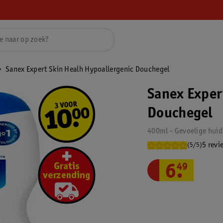
Sanex Expert Skin Healh Hypoallergenic Douchegel
Sanex Exper
Douchegel
400ml - Gevoelige huid
5 revi
(5/5)
6
.
49