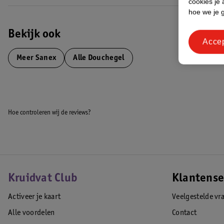
cookies je 
***Water en natuurlijke ingrediënten van natuurlijke oorsprong met b
hoe we je 
EAN code:8718951602182
Bekijk ook
Acce
Meer
Sanex
Alle Douchegel
Hoe controleren wij de reviews?
Kruidvat Club
Klantense
Activeer je kaart
Veelgestelde vr
Alle voordelen
Contact