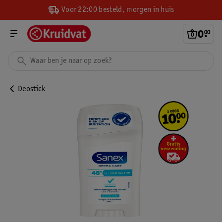
Voor 22:00 besteld, morgen in huis
0
.
00
Deostick