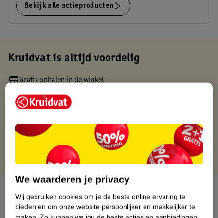
Bekijk alle actieproducten
Kruidvat is altijd voordelig
Gratis ophalen in de winkel
Op werkdagen voor 22:00 uur besteld, volgende dag in huis
Gratis thuisbezorgd vanaf 50.00
Gratis retourneren binnen 30 dagen
Gratis punten met je Kruidvat kaart
We waarderen je privacy
Over dit product
Wij gebruiken cookies om je de beste online ervaring te
bieden en om onze website persoonlijker en makkelijker te
Productinformatie
maken.
Zo kunnen we jou de beste acties en aanbiedingen