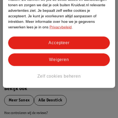
tonen en zorgen we dat je ook buiten Kruidvat.nl relevante
advertenties ziet.
Je bepaalt zelf welke cookies je
Etiketinformatie
accepteert.
Je kunt je voorkeuren altijd aanpassen of
intrekken.
Meer informatie over hoe we je gegevens
verwerken lees je in ons
Privacybeleid
.
Nature Impact Score
Dit product heeft (nog) geen Nature
Impact Score.
Accepteer
Meer informatie
Weigeren
Bestel & Bezorginformatie
Zelf cookies beheren
Bekijk ook
Meer
Sanex
Alle Deostick
Hoe controleren wij de reviews?