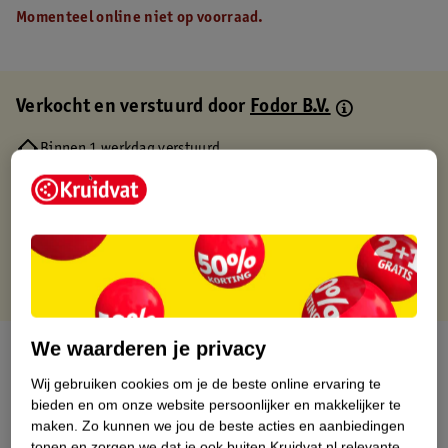
Momenteel online niet op voorraad.
Verkocht en verstuurd door
Fodor B.V.
Binnen 1 werkdag verstuurd
Gratis thuisbezorgd
Gratis retourneren via verkooppartner.
Gratis punten met je Kruidvat kaart
We waarderen je privacy
Over dit product
Wij gebruiken cookies om je de beste online ervaring te
Productinformatie
bieden en om onze website persoonlijker en makkelijker te
maken.
Zo kunnen we jou de beste acties en aanbiedingen
tonen en zorgen we dat je ook buiten Kruidvat.nl relevante