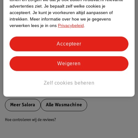
Etiketinformatie
advertenties ziet.
Je bepaalt zelf welke cookies je
accepteert.
Je kunt je voorkeuren altijd aanpassen of
intrekken.
Meer informatie over hoe we je gegevens
Nature Impact Score
verwerken lees je in ons
Privacybeleid
.
Dit product heeft (nog) geen Nature
Impact Score.
Meer informatie
Accepteer
Weigeren
Bestel & Bezorginformatie
Zelf cookies beheren
Bekijk ook
Meer
Salora
Alle Wasmachine
Hoe controleren wij de reviews?