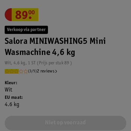
89
.
00
Verkoop via partner
Salora MINIWASHING5 Mini
Wasmachine 4,6 kg
Wit, 4.6 kg, 1 ST
Prijs per
stuk
89
2 reviews
(3/5)
Kleur
Wit
EU maat
4.6 kg
Niet op voorraad