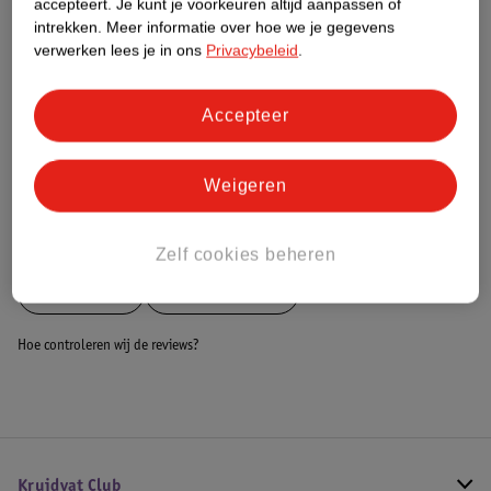
accepteert.
Je kunt je voorkeuren altijd aanpassen of
intrekken.
Meer informatie over hoe we je gegevens
Dit product heeft (nog) geen Nature
verwerken lees je in ons
Privacybeleid
.
Impact Score.
Meer informatie
Accepteer
Bestel & Bezorginformatie
Weigeren
Bekijk ook
Zelf cookies beheren
Meer
Salora
Alle Koelkasten
Hoe controleren wij de reviews?
Kruidvat Club