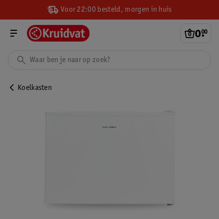
Voor 22:00 besteld, morgen in huis
0
.
00
Koelkasten