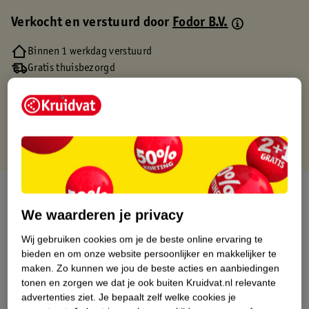
Verkocht en verstuurd door
Fodor B.V.
Binnen 1 werkdag verstuurd
Gratis thuisbezorgd
Gratis retourneren via verkooppartner.
Gratis punten met je Kruidvat kaart
Over dit product
We waarderen je privacy
Productinformatie
Wij gebruiken cookies om je de beste online ervaring te
bieden en om onze website persoonlijker en makkelijker te
Etiketinformatie
maken.
Zo kunnen we jou de beste acties en aanbiedingen
tonen en zorgen we dat je ook buiten Kruidvat.nl relevante
advertenties ziet.
Je bepaalt zelf welke cookies je
Nature Impact Score