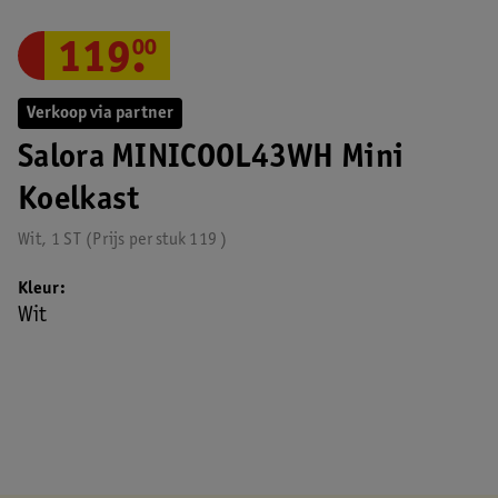
119
.
00
Verkoop via partner
Salora MINICOOL43WH Mini
Koelkast
Wit, 1 ST
Prijs per
stuk
119
Kleur
Wit