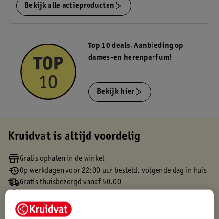
Bekijk alle actieproducten
Top 10 deals. Aanbieding op
dames-en herenparfum!
Bekijk hier
Kruidvat is altijd voordelig
Gratis ophalen in de winkel
Op werkdagen voor 22:00 uur besteld, volgende dag in huis
Gratis thuisbezorgd vanaf 50.00
Gratis retourneren binnen 30 dagen
Gratis punten met je Kruidvat kaart