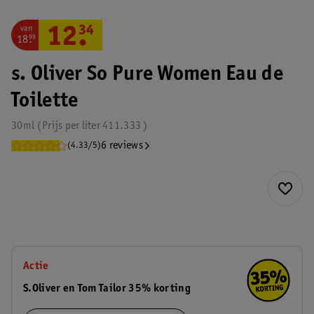
van
12
.
34
18
.
99
s. Oliver So Pure Women Eau de
Toilette
30ml
Prijs per
liter
411.333
6 reviews
(4.33/5)
Actie
S.Oliver en Tom Tailor 35% korting