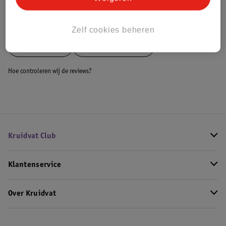
Bekijk ook
Zelf cookies beheren
Meer
S. Oliver
Alle Damesparfum
Hoe controleren wij de reviews?
Kruidvat Club
Klantenservice
Over Kruidvat