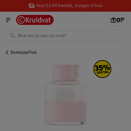
Voor 22:00 besteld, morgen in huis
0
.
00
Damesparfum