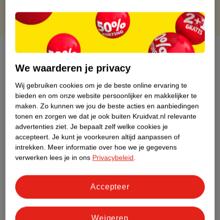
Over dit product
We waarderen je privacy
Productinformatie
Wij gebruiken cookies om je de beste online ervaring te
bieden en om onze website persoonlijker en makkelijker te
Etiketinformatie
maken.
Zo kunnen we jou de beste acties en aanbiedingen
tonen en zorgen we dat je ook buiten Kruidvat.nl relevante
advertenties ziet.
Je bepaalt zelf welke cookies je
Nature Impact Score
accepteert.
Je kunt je voorkeuren altijd aanpassen of
Dit product heeft (nog) geen Nature
intrekken.
Meer informatie over hoe we je gegevens
Impact Score.
verwerken lees je in ons
Privacybeleid
.
Meer informatie
Accepteer
Bestel & Bezorginformatie
Weigeren