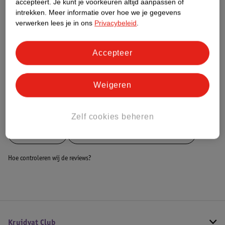
accepteert.
Je kunt je voorkeuren altijd aanpassen of
intrekken.
Meer informatie over hoe we je gegevens
Dit product heeft (nog) geen Nature
verwerken lees je in ons
Privacybeleid
.
Impact Score.
Meer informatie
Accepteer
Bestel & Bezorginformatie
Weigeren
Bekijk ook
Zelf cookies beheren
Meer
Russle
Alle Houten keukens en winkels
Hoe controleren wij de reviews?
Kruidvat Club