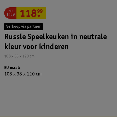
van
118
.
99
169
.
99
Verkoop via partner
Russle Speelkeuken in neutrale
kleur voor kinderen
108 x 38 x 120 cm
EU maat
108 x 38 x 120 cm