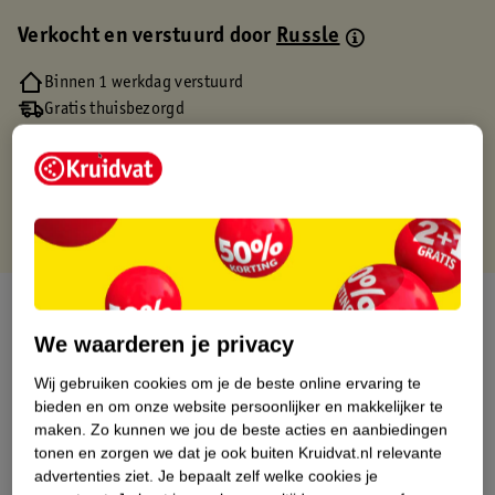
Verkocht en verstuurd door
Russle
Binnen 1 werkdag verstuurd
Gratis thuisbezorgd
Gratis retourneren via verkooppartner.
Gratis punten met je Kruidvat kaart
Over dit product
We waarderen je privacy
Productinformatie
Wij gebruiken cookies om je de beste online ervaring te
bieden en om onze website persoonlijker en makkelijker te
Etiketinformatie
maken.
Zo kunnen we jou de beste acties en aanbiedingen
tonen en zorgen we dat je ook buiten Kruidvat.nl relevante
advertenties ziet.
Je bepaalt zelf welke cookies je
Nature Impact Score