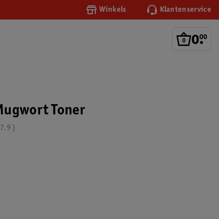
Winkels
Klantenservice
0
.
00
Mugwort Toner
7.9