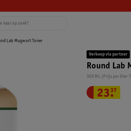
nd Lab Mugwort Toner
Verkoop via partner
Round Lab 
300 ML
Prijs per
liter
7
23
.
37