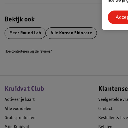
hoe we je 
Acce
Bekijk ook
Meer
Round Lab
Alle Korean Skincare
Hoe controleren wij de reviews?
Kruidvat Club
Klantense
Activeer je kaart
Veelgestelde vr
Alle voordelen
Contact
Gratis producten
Bestellen & lev
Mijn Kruidvat
Betalen