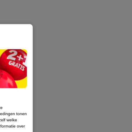
te
iedingen tonen
zelf welke
formatie over