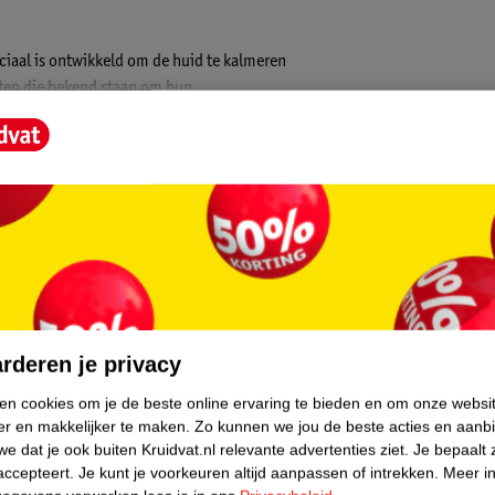
ciaal is ontwikkeld om de huid te kalmeren
cten die bekend staan om hun
erfect is voor de gevoelige huid. De toner
 externe factoren zoals vervuiling en stress.
xidanten, ondersteunt het de natuurlijke
eel product voor iedereen die op zoek is naar
core.
rderen je privacy
ken cookies om je de beste online ervaring te bieden en om onze websi
er en makkelijker te maken.
Zo kunnen we jou de beste acties en aanb
e dat je ook buiten Kruidvat.nl relevante advertenties ziet.
Je bepaalt 
accepteert.
Je kunt je voorkeuren altijd aanpassen of intrekken.
Meer in