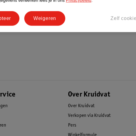
gegevens verwerken lees je in ons
Privacybeleid
.
pteer
Weigeren
Zelf cooki
rvice
Over Kruidvat
agen
Over Kruidvat
Verkopen via Kruidvat
eren
Pers
Winkelformule