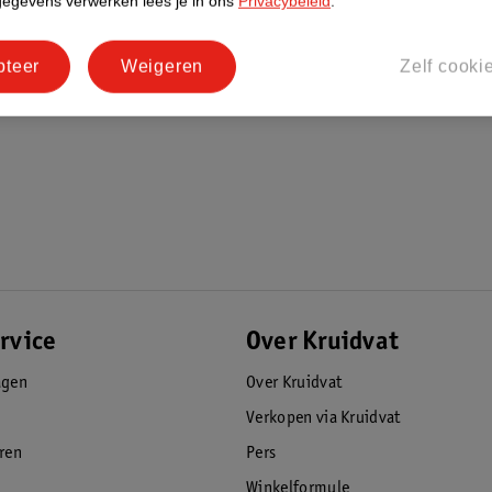
gegevens verwerken lees je in ons
Privacybeleid
.
pteer
Weigeren
Zelf cooki
rvice
Over Kruidvat
agen
Over Kruidvat
Verkopen via Kruidvat
eren
Pers
Winkelformule