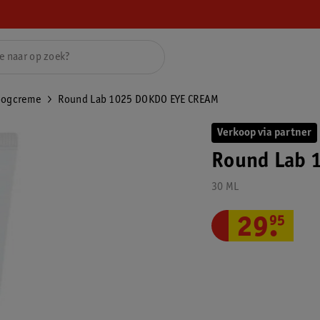
oogcreme
Round Lab 1025 DOKDO EYE CREAM
Verkoop via partner
Round Lab 
30 ML
29
.
95