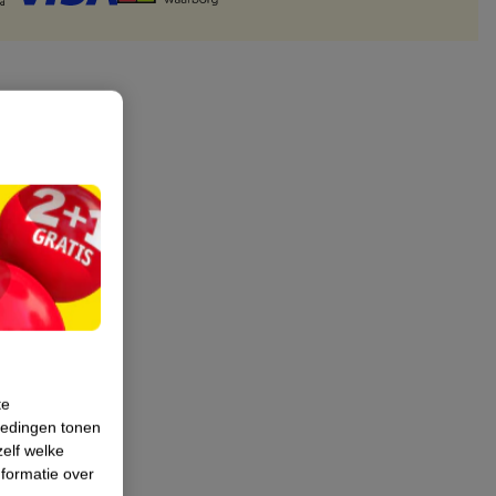
te
iedingen tonen
zelf welke
formatie over