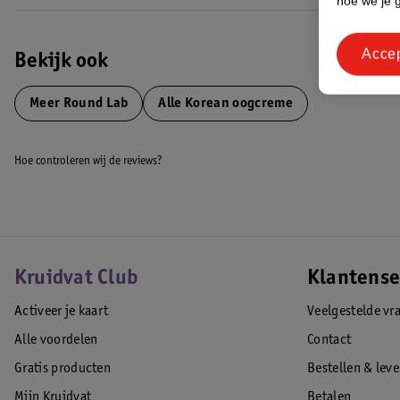
hoe we je 
Acce
Bekijk ook
Meer
Round Lab
Alle Korean oogcreme
Hoe controleren wij de reviews?
Kruidvat Club
Klantense
Activeer je kaart
Veelgestelde vr
Alle voordelen
Contact
Gratis producten
Bestellen & lev
Mijn Kruidvat
Betalen