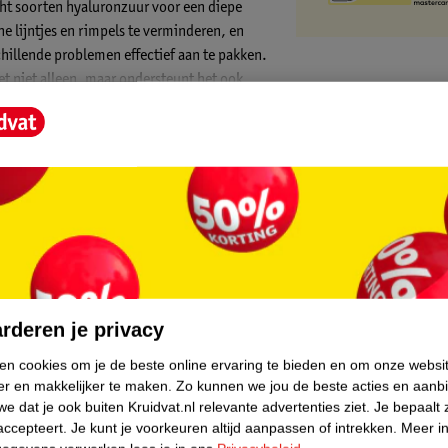
cht soorten hyaluronzuur voor een diepe
e lijntjes en rimpels te verminderen, en
hillende problemen effectief aan te pakken.
 niet alleen, maar ondersteunt het ook
core.
rderen je privacy
ken cookies om je de beste online ervaring te bieden en om onze websi
er en makkelijker te maken.
Zo kunnen we jou de beste acties en aanb
e dat je ook buiten Kruidvat.nl relevante advertenties ziet.
Je bepaalt 
accepteert.
Je kunt je voorkeuren altijd aanpassen of intrekken.
Meer in