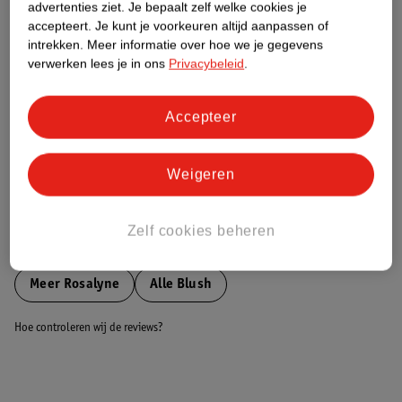
advertenties ziet.
Je bepaalt zelf welke cookies je
accepteert.
Je kunt je voorkeuren altijd aanpassen of
Nature Impact Score
intrekken.
Meer informatie over hoe we je gegevens
verwerken lees je in ons
Privacybeleid
.
Dit product heeft (nog) geen Nature
Impact Score.
Meer informatie
Accepteer
Weigeren
Bestel & Bezorginformatie
Zelf cookies beheren
Bekijk ook
Meer
Rosalyne
Alle Blush
Hoe controleren wij de reviews?