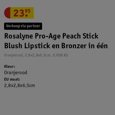
23
.
95
Verkoop via partner
Rosalyne Pro-Age Peach Stick
Blush Lipstick en Bronzer in één
Oranjerood, 2,8x2,8x6,5cm, 0,008 KG
Kleur
Oranjerood
EU maat
2,8x2,8x6,5cm