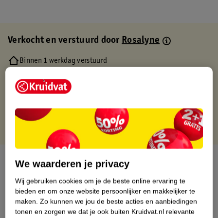
Verkocht en verstuurd door
Rosalyne
Binnen 1 werkdag verstuurd
Gratis thuisbezorgd
Gratis retourneren via verkooppartner.
Gratis punten met je Kruidvat kaart
Over dit product
We waarderen je privacy
Wij gebruiken cookies om je de beste online ervaring te
Productinformatie
bieden en om onze website persoonlijker en makkelijker te
maken.
Zo kunnen we jou de beste acties en aanbiedingen
Etiketinformatie
tonen en zorgen we dat je ook buiten Kruidvat.nl relevante