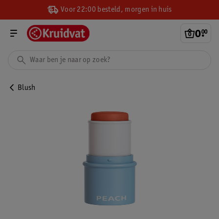
Voor 22:00 besteld, morgen in huis
0
.
00
Blush