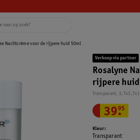
jke Nachtcrème voor de rijpere huid 50ml
Verkoop via partner
Rosalyne Na
rijpere hui
Transparant, 3,7x3,7x
39
.
95
Kleur
Transparant