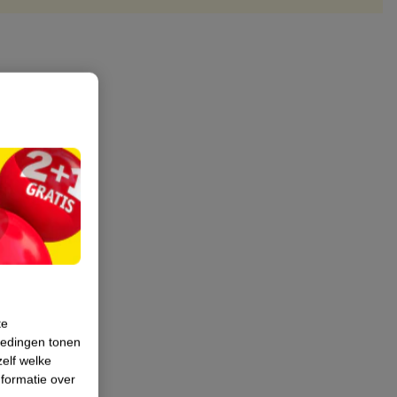
te
iedingen tonen
zelf welke
formatie over