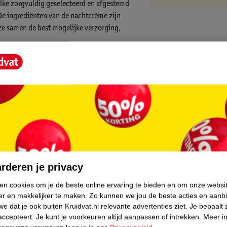
elke zorgvuldig geselecteerd en afgestemd
 De ingrediënten van de nachtcrème zijn
ze samen de best mogelijke verzorging,
 en hydrateren de huid van binnenuit.
 en antioxidanten, waardoor je wakker
verse ingrediënten die de elasticiteit en
eid nachtcrème, ongeveer ter grootte van
core.
 Masseer de crème zachtjes met opwaartse,
te nemen.
rderen je privacy
ken cookies om je de beste online ervaring te bieden en om onze websi
er en makkelijker te maken.
Zo kunnen we jou de beste acties en aanb
. Vermijd contact met de ogen en stop
e dat je ook buiten Kruidvat.nl relevante advertenties ziet.
Je bepaalt 
eik van kinderen bewaren. Bewaar het product
accepteert.
Je kunt je voorkeuren altijd aanpassen of intrekken.
Meer in