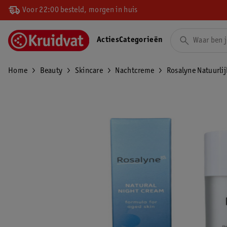
Voor 22:00 besteld, morgen in huis
Acties
Categorieën
Home
Beauty
Skincare
Nachtcreme
Rosalyne Natuurli