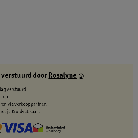
 verstuurd door
Rosalyne
dag verstuurd
zorgd
eren via verkooppartner.
met je Kruidvat kaart