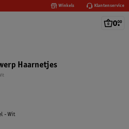
Winkels
Klantenservice
0
.
00
erp Haarnetjes
Wit
l - Wit