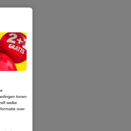
te
iedingen tonen
zelf welke
formatie over