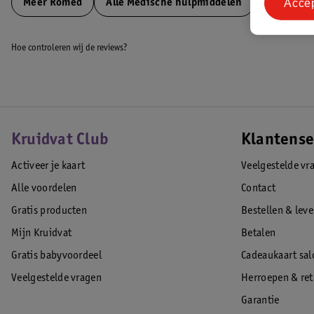
Acce
Meer
Romed
Alle Medische hulpmiddelen
Hoe controleren wij de reviews?
Kruidvat Club
Klantense
Activeer je kaart
Veelgestelde vr
Alle voordelen
Contact
Gratis producten
Bestellen & lev
Mijn Kruidvat
Betalen
Gratis babyvoordeel
Cadeaukaart sal
Veelgestelde vragen
Herroepen & re
Garantie