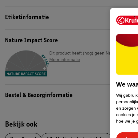
Etiketinformatie
Nature Impact Score
Dit product heeft (nog) geen Nature Impact S
Meer informatie
We waa
Wij gebrui
Bestel & Bezorginformatie
persoonlijk
en zorgen w
cookies je 
hoe we je 
Bekijk ook