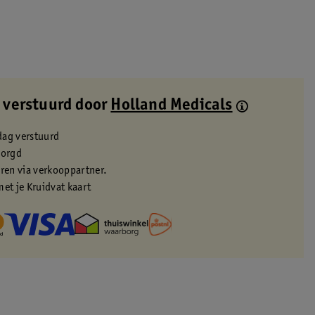
 verstuurd door
Holland Medicals
dag verstuurd
zorgd
eren via verkooppartner.
met je Kruidvat kaart