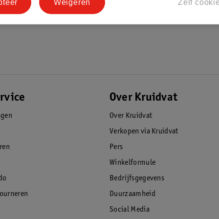
pteer
Weigeren
Zelf cooki
rvice
Over Kruidvat
agen
Over Kruidvat
Verkopen via Kruidvat
eren
Pers
Winkelformule
do
Bedrijfsgegevens
tourneren
Duurzaamheid
Social Media