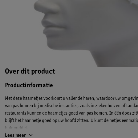
Over dit product
Productinformatie
Met deze haarnetjes voorkomt u vallende haren, waardoor uw omgeving
van pas komen bij medische instanties, zoals in ziekenhuizen of tandar
restaurants kunnen de haarnetjes goed van pas komen. In één doos zit
blijft het haar netje goed op uw hoofd zitten. U kunt de netjes eenmal
hulpmiddel.
EAN code:8717202433797
Lees meer