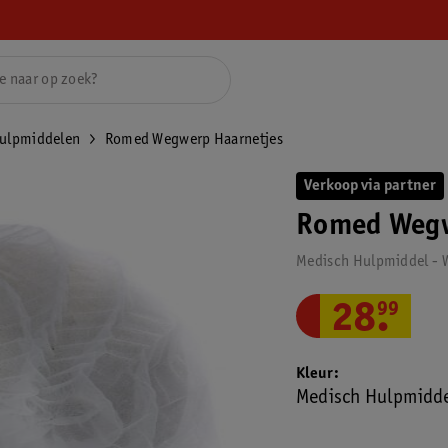
hulpmiddelen
Romed Wegwerp Haarnetjes
Verkoop via partner
Romed Wegw
Medisch Hulpmiddel - 
28
.
99
Kleur
Medisch Hulpmidde