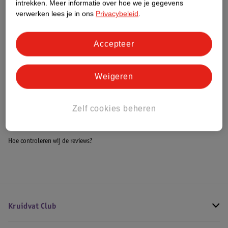
intrekken.
Meer informatie over hoe we je gegevens
Impact Score.
verwerken lees je in ons
Privacybeleid
.
Meer informatie
Accepteer
Bestel & Bezorginformatie
Weigeren
Bekijk ook
Zelf cookies beheren
Meer
Romed
Alle Rolstoelen
Hoe controleren wij de reviews?
Kruidvat Club