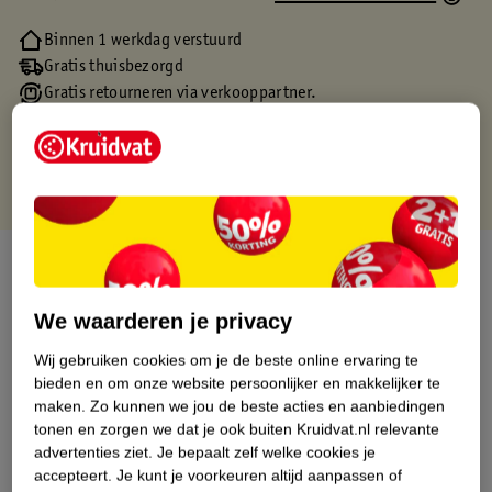
Binnen 1 werkdag verstuurd
Gratis thuisbezorgd
Gratis retourneren via verkooppartner.
Gratis punten met je Kruidvat kaart
Over dit product
Productinformatie
We waarderen je privacy
Wij gebruiken cookies om je de beste online ervaring te
Etiketinformatie
bieden en om onze website persoonlijker en makkelijker te
maken.
Zo kunnen we jou de beste acties en aanbiedingen
tonen en zorgen we dat je ook buiten Kruidvat.nl relevante
Nature Impact Score
advertenties ziet.
Je bepaalt zelf welke cookies je
accepteert.
Je kunt je voorkeuren altijd aanpassen of
Dit product heeft (nog) geen Nature