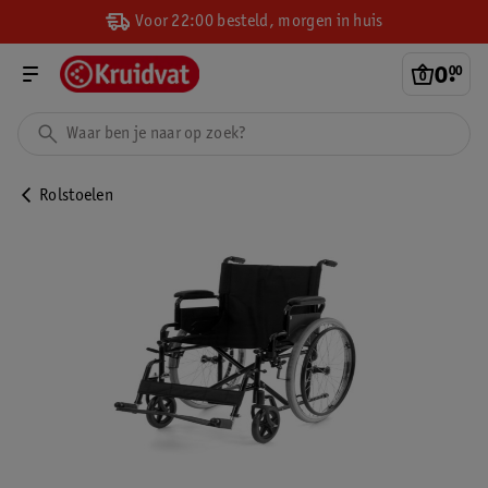
Voor 22:00 besteld, morgen in huis
0
.
00
Rolstoelen