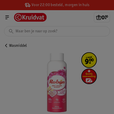
Voor 22:00 besteld, morgen in huis
0
.
00
Wasmiddel