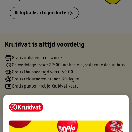
Bekijk alle actieproducten
Kruidvat is altijd voordelig
Gratis ophalen in de winkel
Op werkdagen voor 22:00 uur besteld, volgende dag in huis
Gratis thuisbezorgd vanaf 50.00
Gratis retourneren binnen 30 dagen
Gratis punten met je Kruidvat kaart
Over dit product