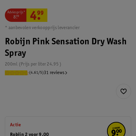
Adviesprijs*
4
.
99
8
.
99
* aanbevolen verkoopprijs leverancier
Robijn Pink Sensation Dry Wash
Spray
200ml
Prijs per
liter
24.95
31 reviews
(4.61/5)
Actie
Robijn 2 voor 9.00