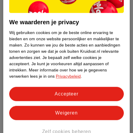
Productinformatie
We waarderen je privacy
Etiketinformatie
Wij gebruiken cookies om je de beste online ervaring te
bieden en om onze website persoonlijker en makkelijker te
Nature Impact Score
maken.
Zo kunnen we jou de beste acties en aanbiedingen
Dit product heeft (nog) geen Nature
tonen en zorgen we dat je ook buiten Kruidvat.nl relevante
Impact Score.
advertenties ziet.
Je bepaalt zelf welke cookies je
Meer informatie
accepteert.
Je kunt je voorkeuren altijd aanpassen of
intrekken.
Meer informatie over hoe we je gegevens
verwerken lees je in ons
Privacybeleid
.
Bestel & Bezorginformatie
Accepteer
Bekijk ook
Weigeren
Meer
Robijn
Alle Wasmiddel
Zelf cookies beheren