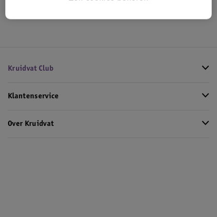
Hoe controleren wij de reviews?
Kruidvat Club
Klantenservice
Over Kruidvat