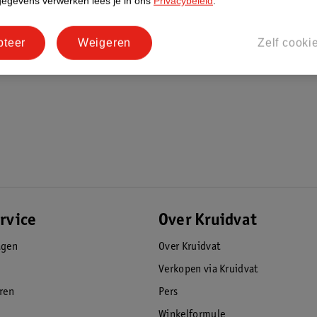
gegevens verwerken lees je in ons
Privacybeleid
.
pteer
Weigeren
Zelf cooki
rvice
Over Kruidvat
agen
Over Kruidvat
Verkopen via Kruidvat
eren
Pers
Winkelformule