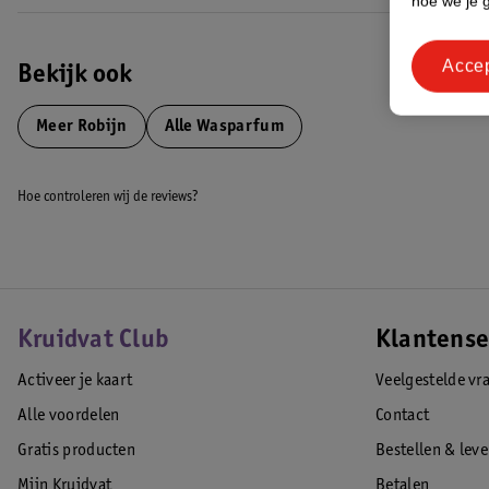
hoe we je 
Acce
Bekijk ook
Meer
Robijn
Alle Wasparfum
Hoe controleren wij de reviews?
Kruidvat Club
Klantense
Activeer je kaart
Veelgestelde vr
Alle voordelen
Contact
Gratis producten
Bestellen & lev
Mijn Kruidvat
Betalen