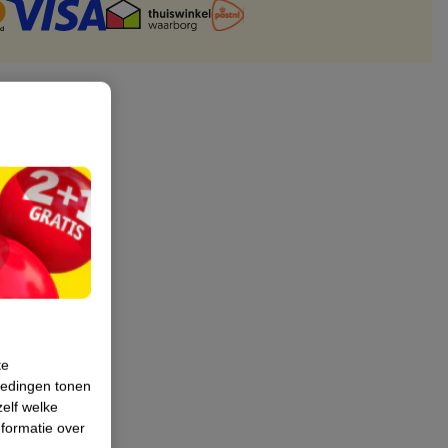
te
iedingen tonen
zelf welke
formatie over