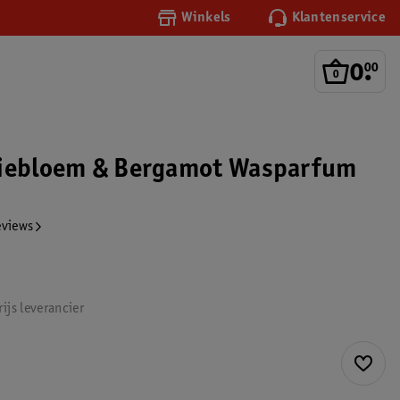
Winkels
Klantenservice
0
.
00
siebloem & Bergamot Wasparfum
eviews
ijs leverancier