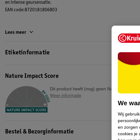
en intense geursensatie.
EAN code:8720181806803
Lees meer
Etiketinformatie
Nature Impact Score
Dit product heeft (nog) geen Nature Impact S
Meer informatie
We waa
Wij gebrui
persoonlijk
en zorgen w
Bestel & Bezorginformatie
cookies je 