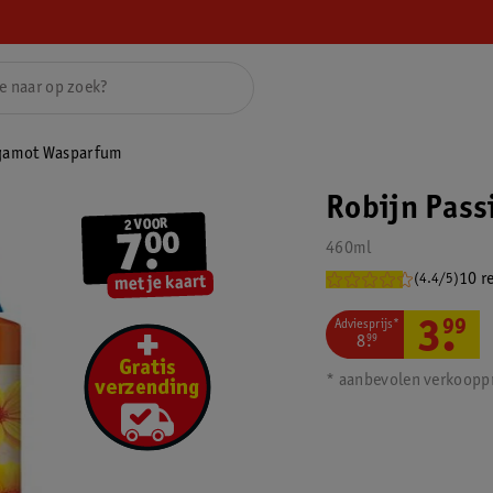
rgamot Wasparfum
Robijn Pas
460ml
10 r
(4.4/5)
Adviesprijs*
3
.
99
8
.
99
* aanbevolen verkooppr