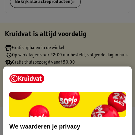
Bekijk alle actieproducten
Kruidvat is altijd voordelig
Gratis ophalen in de winkel
Op werkdagen voor 22:00 uur besteld, volgende dag in huis
Gratis thuisbezorgd vanaf 50.00
Gratis retourneren binnen 30 dagen
Gratis punten met je Kruidvat kaart
Over dit product
We waarderen je privacy
Productinformatie