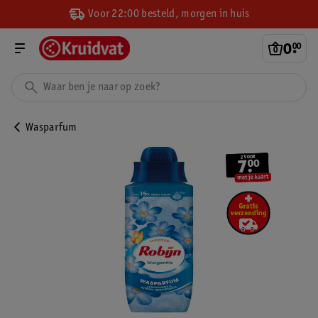
Voor 22:00 besteld, morgen in huis
0
.
00
Wasparfum