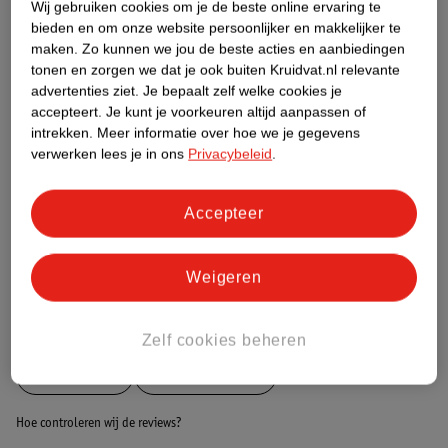
Wij gebruiken cookies om je de beste online ervaring te
bieden en om onze website persoonlijker en makkelijker te
Etiketinformatie
maken.
Zo kunnen we jou de beste acties en aanbiedingen
tonen en zorgen we dat je ook buiten Kruidvat.nl relevante
advertenties ziet.
Je bepaalt zelf welke cookies je
Nature Impact Score
accepteert.
Je kunt je voorkeuren altijd aanpassen of
intrekken.
Meer informatie over hoe we je gegevens
Dit product heeft (nog) geen Nature
verwerken lees je in ons
Privacybeleid
.
Impact Score.
Meer informatie
Accepteer
Bestel & Bezorginformatie
Weigeren
Bekijk ook
Zelf cookies beheren
Meer
Robijn
Alle Wasparfum
Hoe controleren wij de reviews?