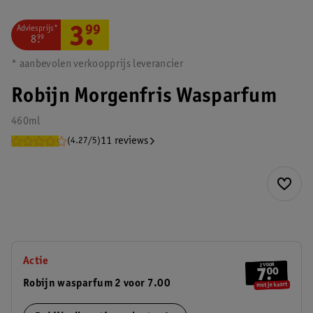
Adviesprijs*
3
.
99
8
.
99
* aanbevolen verkoopprijs leverancier
Robijn Morgenfris Wasparfum
460ml
11 reviews
(4.27/5)
Actie
Robijn wasparfum 2 voor 7.00