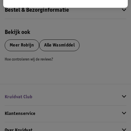
Bestel & Bezorginformatie
Bekijk ook
Meer
Robijn
Alle Wasmiddel
Hoe controleren wij de reviews?
Kruidvat Club
Klantenservice
Over Kruidvat