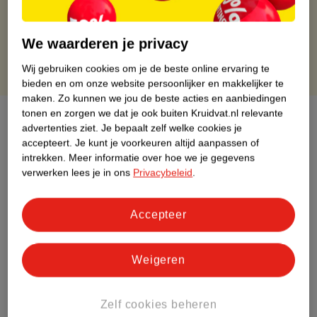
Gratis retourneren binnen 30 dagen
Gratis punten met je Kruidvat kaart
We waarderen je privacy
Wij gebruiken cookies om je de beste online ervaring te
bieden en om onze website persoonlijker en makkelijker te
maken.
Zo kunnen we jou de beste acties en aanbiedingen
tonen en zorgen we dat je ook buiten Kruidvat.nl relevante
Over dit product
advertenties ziet.
Je bepaalt zelf welke cookies je
accepteert.
Je kunt je voorkeuren altijd aanpassen of
Productinformatie
intrekken.
Meer informatie over hoe we je gegevens
verwerken lees je in ons
Privacybeleid
.
Etiketinformatie
Accepteer
Nature Impact Score
Dit product heeft (nog) geen Nature
Weigeren
Impact Score.
Meer informatie
Zelf cookies beheren