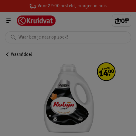
Voor 22:00 besteld, morgen in huis
0
.
00
Wasmiddel