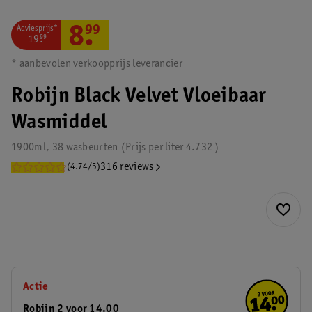
Adviesprijs*
8
.
99
19
.
99
* aanbevolen verkoopprijs leverancier
Robijn Black Velvet Vloeibaar
Wasmiddel
1900ml, 38 wasbeurten
Prijs per
liter
4.732
316 reviews
(4.74/5)
Actie
Robijn 2 voor 14.00