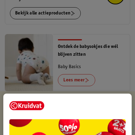
Bekijk alle actieproducten
Ontdek de babysokjes die wél
blijven zitten
Baby Basics
Lees meer
Kruidvat is altijd voordelig
Gratis ophalen in de winkel
Op werkdagen voor 22:00 uur besteld, volgende dag in huis
Gratis thuisbezorgd vanaf 50.00