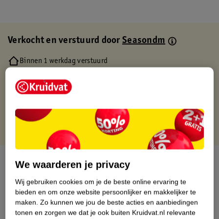
Verkocht en verstuurd door
Seasondm
Binnen 1 werkdag verstuurd
Gratis thuisbezorgd
Gratis retourneren via verkooppartner.
Gratis punten met je Kruidvat kaart
Over dit product
We waarderen je privacy
Wij gebruiken cookies om je de beste online ervaring te
Productinformatie
bieden en om onze website persoonlijker en makkelijker te
maken.
Zo kunnen we jou de beste acties en aanbiedingen
Etiketinformatie
tonen en zorgen we dat je ook buiten Kruidvat.nl relevante