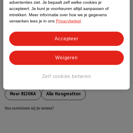
advertenties ziet.
Je bepaalt zelf welke cookies je
accepteert.
Je kunt je voorkeuren altijd aanpassen of
Nature Impact Score
intrekken.
Meer informatie over hoe we je gegevens
verwerken lees je in ons
Privacybeleid
.
Dit product heeft (nog) geen Nature
Impact Score.
Meer informatie
Accepteer
Weigeren
Bestel & Bezorginformatie
Zelf cookies beheren
Bekijk ook
Meer
RIJOKA
Alle Hangmatten
Hoe controleren wij de reviews?