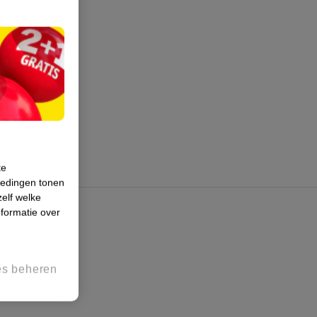
te
iedingen tonen
zelf welke
formatie over
es beheren