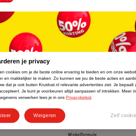
ntitranspirant Spray:
en lichaamsgeur
ologie
 vlekken
 te bewegen
aluminium
rderen je privacy
itranspirant Spray?
ken cookies om je de beste online ervaring te bieden en om onze websi
r 15 centimeter van je oksel en spray
er en makkelijker te maken.
Zo kunnen we jou de beste acties en aanb
e dat je ook buiten Kruidvat.nl relevante advertenties ziet.
Je bepaalt 
d contact met de ogen en beschadigde huid.
accepteert.
Je kunt je voorkeuren altijd aanpassen of intrekken.
Meer in
rvice
Over Kruidvat
gegevens verwerken lees je in ons
Privacybeleid
.
 gemaakt is van oneindig recyclebaar
agen
Over Kruidvat
pteer
Weigeren
Zelf cooki
Verkopen via Kruidvat
eren
Pers
, maar vaak is het juist heel vervelend.
Winkelformule