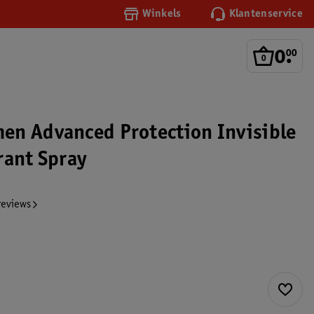
Winkels
Klantenservice
0
.
00
n Advanced Protection Invisible
rant Spray
reviews