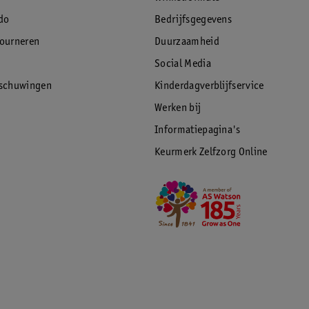
e juiste bescherming biedt. Rexona-
als jij. Rexona houdt zich namelijk al jaren
do
Bedrijfsgegevens
ot een uitgebreide lijn met effectieve
tourneren
Duurzaamheid
 fris blijft.
Social Media
rschuwingen
Kinderdagverblijfservice
Werken bij
Informatiepagina's
Keurmerk Zelfzorg Online