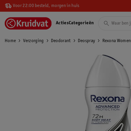
Voor 22:00 besteld, morgen in huis
Acties
Categorieën
Home
Verzorging
Deodorant
Deospray
Rexona Women A