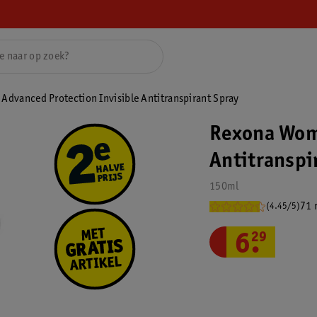
dvanced Protection Invisible Antitranspirant Spray
Rexona Wome
Antitranspi
150ml
71 
(4.45/5)
6
.
29