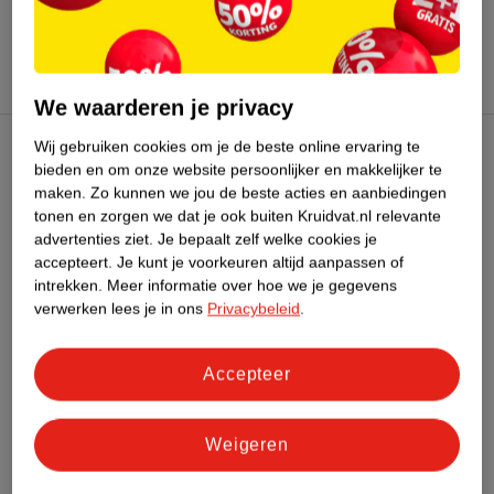
Hoe controleren wij de reviews?
We waarderen je privacy
Wij gebruiken cookies om je de beste online ervaring te
Kruidvat Club
bieden en om onze website persoonlijker en makkelijker te
maken.
Zo kunnen we jou de beste acties en aanbiedingen
tonen en zorgen we dat je ook buiten Kruidvat.nl relevante
Klantenservice
advertenties ziet.
Je bepaalt zelf welke cookies je
accepteert.
Je kunt je voorkeuren altijd aanpassen of
intrekken.
Meer informatie over hoe we je gegevens
Over Kruidvat
verwerken lees je in ons
Privacybeleid
.
Accepteer
Weigeren