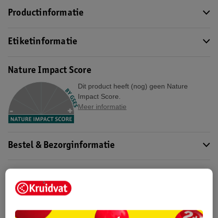
Productinformatie
Etiketinformatie
Nature Impact Score
Dit product heeft (nog) geen Nature
Impact Score.
Meer informatie
Bestel & Bezorginformatie
Bekijk ook
Meer
Rexona
Alle Deospray