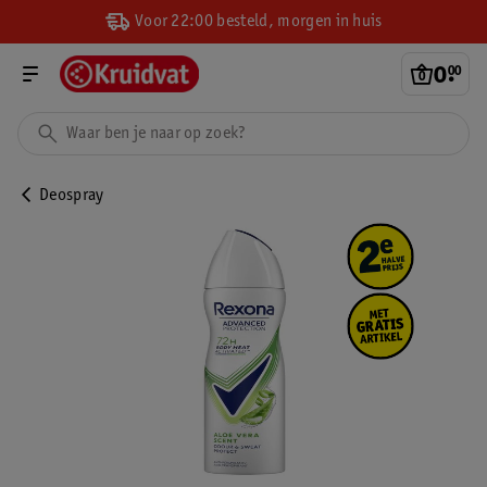
Voor 22:00 besteld, morgen in huis
0
.
00
Deospray